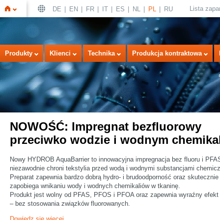
Lista zap
DE
EN
FR
IT
ES
NL
PL
RU
Strona
Produkty
Klienci
Technika
Produkcja kontraktowa
NOWOŚĆ: Impregnat bezfluorowy
przeciwko wodzie i wodnym chemika
główna
Nowy HYDROB AquaBarrier to innowacyjna impregnacja bez fluoru i PFAS
niezawodnie chroni tekstylia przed wodą i wodnymi substancjami chemic
Preparat zapewnia bardzo dobrą hydro- i brudoodporność oraz skutecznie
zapobiega wnikaniu wody i wodnych chemikaliów w tkaninę.
Produkt jest wolny od PFAS, PFOS i PFOA oraz zapewnia wyraźny efekt 
– bez stosowania związków fluorowanych.
Dowiedz się więcej