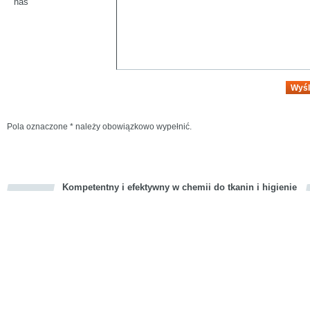
nas
Pola oznaczone * należy obowiązkowo wypełnić.
Kompetentny i efektywny w chemii do tkanin i higienie
cious
d