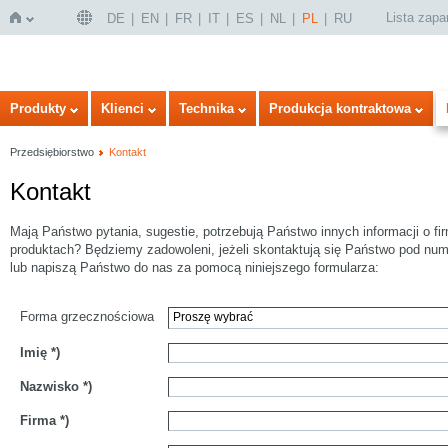
Lista zap
DE
EN
FR
IT
ES
NL
PL
RU
Strona
Produkty
Klienci
Technika
Produkcja kontraktowa
Przedsiębiorstwo
Kontakt
Kontakt
Mają Państwo pytania, sugestie, potrzebują Państwo innych informacji o fi
produktach? Będziemy zadowoleni, jeżeli skontaktują się Państwo pod num
lub napiszą Państwo do nas za pomocą niniejszego formularza:
główna
Forma grzecznościowa
Imię
*)
Nazwisko
*)
Firma
*)