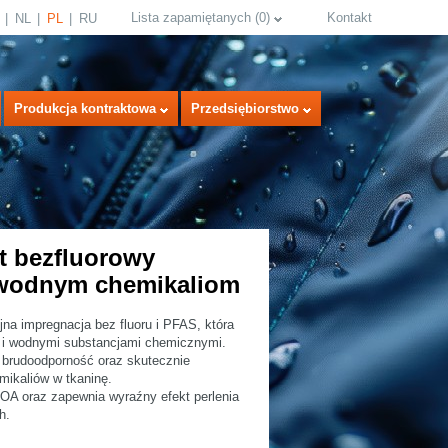
Lista zapamiętanych
(
0
)
Kontakt
NL
PL
RU
Produkcja kontraktowa
Przedsiębiorstwo
 bezfluorowy
 wodnym chemikaliom
select language
a impregnacja bez fluoru i PFAS, która
ą i wodnymi substancjami chemicznymi.
i brudoodporność oraz skutecznie
mikaliów w tkaninę.
OA oraz zapewnia wyraźny efekt perlenia
h.