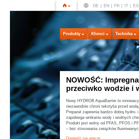
DE
EN
FR
IT
ES
Strona
Produkty
Klienci
Technika
NOWOŚĆ: Impregnat
przeciwko wodzie i
główna
Nowy HYDROB AquaBarrier to innowacyjn
niezawodnie chroni tekstylia przed wod
Preparat zapewnia bardzo dobrą hydro- 
zapobiega wnikaniu wody i wodnych che
Produkt jest wolny od PFAS, PFOS i PF
– bez stosowania związków fluorowanyc
Dowiedz się więcej