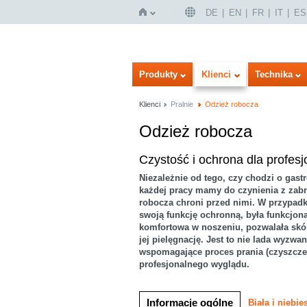
DE
EN
FR
IT
ES
Strona
Produkty
Klienci
Technika
Klienci
Pralnie
Odzież robocza
Odzież robocza
Wersja obrazowa
Listy
Czystość i ochrona dla profes
Niezależnie od tego, czy chodzi o gas
każdej pracy mamy do czynienia z zab
robocza chroni przed nimi. W przypadk
główna
swoją funkcję ochronną, była funkcjon
komfortowa w noszeniu, pozwalała skór
jej pielęgnację. Jest to nie lada wyzwan
wspomagające proces prania (czyszczen
profesjonalnego wyglądu.
Informacje ogólne
Biała i niebi