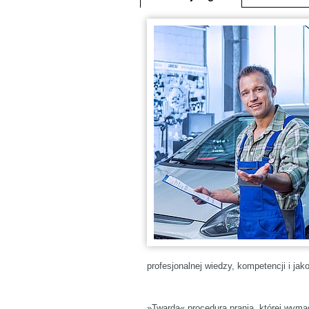
profesjonalnej wiedzy, kompetencji i jako
»Twarda« procedura prania, której wymag