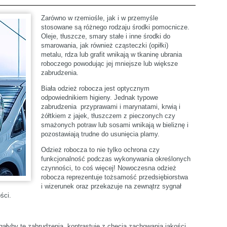
Zarówno w rzemiośle, jak i w przemyśle
stosowane są różnego rodzaju środki pomocnicze.
Oleje, tłuszcze, smary stałe i inne środki do
smarowania, jak również cząsteczki (opiłki)
metalu, rdza lub grafit wnikają w tkaninę ubrania
roboczego powodując jej mniejsze lub większe
zabrudzenia.
Biała odzież robocza jest optycznym
odpowiednikiem higieny. Jednak typowe
zabrudzenia przyprawami i marynatami, krwią i
żółtkiem z jajek, tłuszczem z pieczonych czy
smażonych potraw lub sosami wnikają w bieliznę i
pozostawiają trudne do usunięcia plamy.
Odzież robocza to nie tylko ochrona czy
funkcjonalność podczas wykonywania określonych
czynności, to coś więcej! Nowoczesna odzież
robocza reprezentuje tożsamość przedsiębiorstwa
i wizerunek oraz przekazuje na zewnątrz sygnał
ści.
ałyby te zabrudzenia, kontrastuje z chęcią zachowania jakości