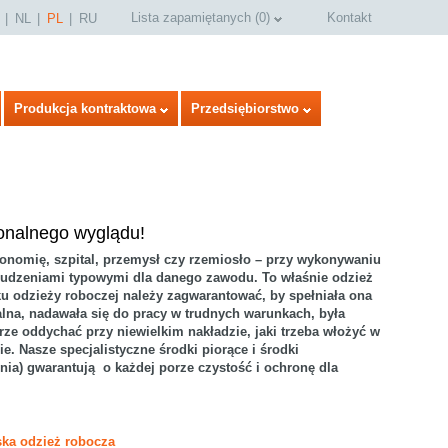
Lista zapamiętanych
(
0
)
Kontakt
NL
PL
RU
Produkcja kontraktowa
Przedsiębiorstwo
jonalnego wyglądu!
tronomię, szpital, przemysł czy rzemiosło – przy wykonywaniu
rudzeniami typowymi dla danego zawodu. To właśnie odzież
u odzieży roboczej należy zagwarantować, by spełniała ona
alna, nadawała się do pracy w trudnych warunkach, była
ze oddychać przy niewielkim nakładzie, jaki trzeba włożyć w
ie. Nasze specjalistyczne środki piorące i środki
select language
ia) gwarantują o każdej porze czystość i ochronę dla
eska odzież robocza