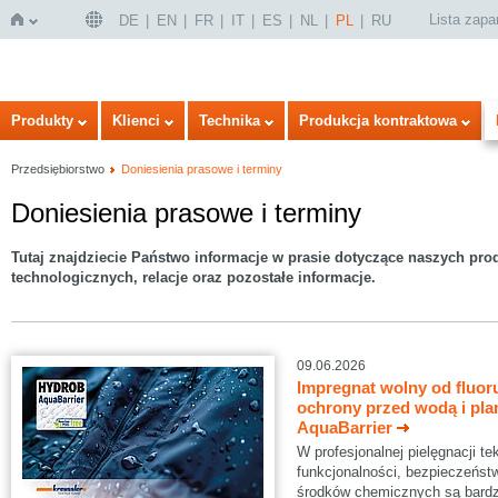
Lista zap
DE
EN
FR
IT
ES
NL
PL
RU
Strona
Produkty
Klienci
Technika
Produkcja kontraktowa
Przedsiębiorstwo
Doniesienia prasowe i terminy
Doniesienia prasowe i terminy
Tutaj znajdziecie Państwo informacje w prasie dotyczące naszych pr
technologicznych, relacje oraz pozostałe informacje.
główna
09.06.2026
Impregnat wolny od fluoru
ochrony przed wodą i p
AquaBarrier
W profesjonalnej pielęgnacji 
funkcjonalności, bezpieczeńst
środków chemicznych są bardz