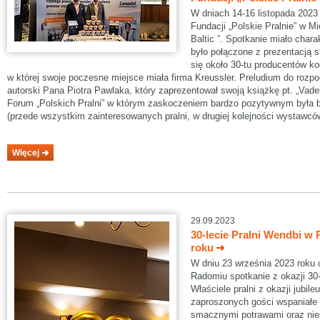
W dniach 14-16 listopada 2023 
Fundacji „Polskie Pralnie” w 
Baltic ”. Spotkanie miało char
było połączone z prezentacją 
się około 30-tu producentów ko
w której swoje poczesne miejsce miała firma Kreussler. Preludium do rozp
autorski Pana Piotra Pawlaka, który zaprezentował swoją książkę pt. „Vade
Forum „Polskich Pralni” w którym zaskoczeniem bardzo pozytywnym była b
(przede wszystkim zainteresowanych pralni, w drugiej kolejności wystawcó
Więcej
29.09.2023
30-lecie Pralni Wendbi w
roku
W dniu 23 września 2023 roku 
Radomiu spotkanie z okazji 30-l
Właściele pralni z okazji jubile
zaproszonych gości wspaniałe 
smacznymi potrawami oraz ni