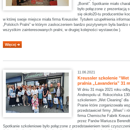
„Bornit”. Spotkanie miało char
było połączone z prezentacją s
się około20-tu producentów koo
w której swoje miejsce miała firma Kreussler. Tytułem uzupełnienia informa
„Polskich Pralni” w którym zaskoczeniem bardzo pozytywnym była bardzo d
wszystkim zainteresowanych pralni, w drugiej kolejności wystawców ).
Więcej
11.06.2021
Kreussler szkolenie “Wet
pralnia „Lavanderia” 31 m
W dniu 31 maja 2021 roku odbył
Andrespolu ul. Rokocińska 130
szkoleniem „Wet Cleaning” dla
Pranie które zorganizowała ws
przedstawiciel firmy „Wiwo” i r
firma Chemische Fabrik Kreus
przez Panów Mariusza Berendta
Spotkanie szkoleniowe było połączone z przedstawieniem teorii czyszczen