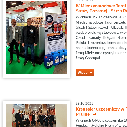
30.06.2023
IV Międzynarodowe Targi
Straży Pożarnej i Służb
W dniach 15- 17 czerwca 2023 
Międzynarodowe Targi Sprzętu 
Służb Ratowniczych KIELCE I
bardzo wielu wystawców z wie
Czech, Kanady, Bułgarii, Niemie
Polski. Prezentowaliśmy środki
naszą technologię prania, dezyn
firmą Miele oraz dystrybutore
firmą Greenpol.
Więcej
29.10.2021
Kreussler uczestniczy w 
Pralnie”
W dniach 04-06 października 2
Fundacji „Polskie Pralnie” w Sz