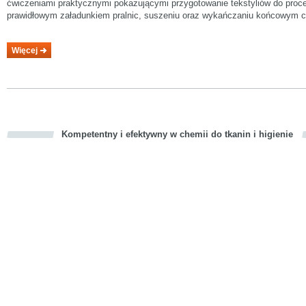
ćwiczeniami praktycznymi pokazującymi przygotowanie tekstyliów do proc
prawidłowym załadunkiem pralnic, suszeniu oraz wykańczaniu końcowym 
Więcej
Kompetentny i efektywny w chemii do tkanin i higienie
cious
d