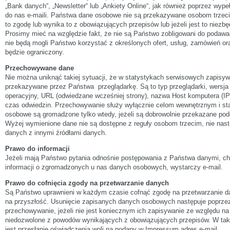
„Bank danych“, „Newsletter“ lub „Ankiety Online“, jak również poprzez wype
do nas e-maili. Państwa dane osobowe nie są przekazywane osobom trzec
to zgodę lub wynika to z obowiązujących przepisów lub jeżeli jest to niezbę
Prosimy mieć na względzie fakt, że nie są Państwo zobligowani do podaw
nie będą mogli Państwo korzystać z określonych ofert, usług, zamówień ora
będzie ograniczony.
Przechowywane dane
Nie można uniknąć takiej sytuacji, że w statystykach serwisowych zapisyw
przekazywane przez Państwa przeglądarkę. Są to typ przeglądarki, wersja
operacyjny, URL (odwiedzane wcześniej strony), nazwa Host komputera (IP)
czas odwiedzin. Przechowywanie służy wyłącznie celom wewnętrznym i s
osobowe są gromadzone tylko wtedy, jeżeli są dobrowolnie przekazane podcz
Wyżej wymienione dane nie są dostępne z reguły osobom trzecim, nie nast
danych z innymi źródłami danych.
Prawo do informacji
Jeżeli mają Państwo pytania odnośnie postępowania z Państwa danymi, ch
informacji o zgromadzonych u nas danych osobowych, wystarczy e-mail.
Prawo do cofnięcia zgody na przetwarzanie danych
Są Państwo uprawnieni w każdym czasie cofnąć zgodę na przetwarzanie 
na przyszłość. Usunięcie zapisanych danych osobowych następuje poprzez
przechowywanie, jeżeli nie jest koniecznym ich zapisywanie ze względu na 
niedozwolone z powodów wynikających z obowiązujących przepisów. W ta
jest przesłanie oświadczenia woli na podany w Impressum adres e-mail.