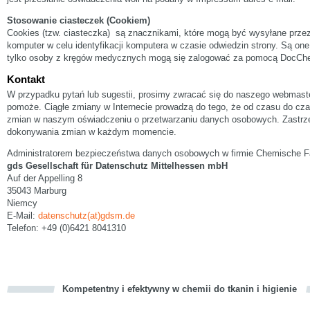
Stosowanie ciasteczek (Cookiem)
Cookies (tzw. ciasteczka) są znacznikami, które mogą być wysyłane prze
komputer w celu identyfikacji komputera w czasie odwiedzin strony. Są on
tylko osoby z kręgów medycznych mogą się zalogować za pomocą DocChec
Kontakt
W przypadku pytań lub sugestii, prosimy zwracać się do naszego webmaste
pomoże. Ciągłe zmiany w Internecie prowadzą do tego, że od czasu do cz
zmian w naszym oświadczeniu o przetwarzaniu danych osobowych. Zastrz
dokonywania zmian w każdym momencie.
Administratorem bezpieczeństwa danych osobowych w firmie Chemische Fa
gds Gesellschaft für Datenschutz Mittelhessen mbH
Auf der Appelling 8
35043 Marburg
Niemcy
E-Mail:
datenschutz(at)gdsm.de
Telefon: +49 (0)6421 8041310
Kompetentny i efektywny w chemii do tkanin i higienie