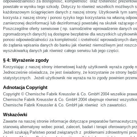
odpowiedzialności za dostępność, kompletność oraz rzetelność prezentow
powstałe w wyniku tego szkody. Dotyczy to również wszelkich możliwych 
każdorazowym ściągnięciem danych z naszej strony. Użytkownik tym sam
korzysta z naszej strony i ponosi ryzyko tego korzystania na własną odpow
zamierzonej dezinformacji lub dezinformacji powstałej na skutek rażącego 
Poszczególne oferty serwisowe ( np. samodzielne wprowadzenie danych 
zgromadzonych danych) są dostępne bezpłatnie dla wszystkich użytkownik
ponosi odpowiedzialności za kompletność i rzetelność wprowadzonych dany
do żądania wpisania danych do banku jak również niemożliwym jest roszc
wyszukiwarką danych jak również całego serwisu lub jego części.
§ 4: Wyrażenie zgody
Korzystając z naszej strony internetowej każdy użytkownik wyraża zgodę n
Jednocześnie oświadcza, że jest świadomy, że korzystanie ze strony będ
statystycznych. Jeżeli użytkownik nie wyraża na to zgody powinien przerw
Adnotacja Copyright
Copyright © Chemische Fabrik Kreussler & Co. GmbH 2004 wszelkie prawa
Chemische Fabrik Kreussler & Co. GmbH 2004 obejmuje również wszystkie 
Chemische Fabrik Kreussler & Co. GmbH jak również ich zawartości.
Wskazówki
Zawarte na naszej stronie informacje dotyczące preparatów farmaceutycznych
stanowią alternatywy wobec porad, zaleceń, badań i terapii oferowanych pr
Jeżeli szukają Państwo porad związanych z problemami zdrowotnymi pros