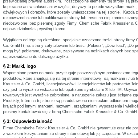
przewidzianej prawem autorskim. Poszczególne elementy tej strony są pra
kopiowane ani w całości ani w części; dotyczy to przede wszystkim marki, l
dźwiękowych i obrazów, które zostały umieszczone na tej stronie. Każda zm
rozpowszechnianie lub publikowanie strony lub treści na niej zamieszczony
niedozwolone bez pisemnej zgody Firmy Chemische Fabrik Kreussler & C
odpowiedzialnością cywilną i karną.
Wyjątkiem od tego są określone, specjalnie oznaczone treści strony firmy
Co. GmbH ( np. strony zatytułowane lub treści „Pobierz”, „Download“, „Do po
mogą być pobierane, drukowane, zapisywane na nośnikach danych bez spec
są przewidziane do dalszego użytku.
§ 2: Marki, logo
Wspomniane prawo do marki przysługuje poszczególnym posiadaczom teg
produktów, które znajdują się na tej stronie internetowej są markami i /lu
Kreussler & Co. GmbH, licencjodawców i licencjobiorców lub partnerów Joi
czy jest to wyraźnie wskazane lub opatrzone symbolami ® lub TM. Używ
towarowych jest wyraźnie zabronione, a naruszenie zakazu jest ścigane z
Produkty, które na tej stronie są przedstawione niemieckim odbiorcom mo
krajach pod innymi markami, nazwami, urządzeniami wyposażenia i wielko
prosimy kontaktować się z firmą Chemische Fabrik Kreussler & Co. GmbH.
§ 3: Odpowiedzialność
Firma Chemische Fabrik Kreussler & Co. GmbH nie gwarantuje oraz nie po
z wszelkim korzystaniem ze strony internetowej lub jej częściami. W szcze