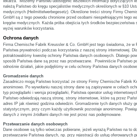
lekarza. Możemy Państwu udostępnić wszelkich informacji dotyczących lekó
należą Państwo do kręgu specjalistów medycznych określonych w §10 Ust
medycznych (Heilmittelwerbegesetz). Określone treści strony Firmy Chemi
GmbH są z tego powodu chronione przed osobami niespełniającymi tego wa
kręgów medycznych. Każda próba obejścia tych środków bezpieczeństwa s
wyżej warunków korzystania.
Ochrona danych
Firma Chemische Fabrik Kreussler & Co. GmbH jest tego świadoma, że w P
Państwa prywatności podczas korzystania z naszej strony internetowej. D
potraktowaliśmy kwestię ochrony Państwa danych osobowych. Dlatego powi
sposób Państwa dane są przez nas przetwarzane. Powinniście Państwo p
odnośnie działań, jakie podjęliśmy w celu ochrony Państwa danych osobow
Gromadzenie danych
Zasadniczo mogą Państwo korzystać ze strony Firmy Chemische Fabrik 
anonimowo. Po wywołaniu naszej strony dane są zapisywane w celach och
typ przeglądarki i wersja przeglądarki, Państwa operator usług internetowych
Państwo odwiedzają naszą stronę, strony internetowe, które są przez Pań
adres IP jak również godzina odwiedzin. Gromadzenie tych danych służy g
statystycznym, przy czym każdy użytkownik pozostaje anonimowy. Powią
danych z innymi źródłami danych nie jest przez nas podejmowane.
Przetwarzanie danych osobowych
Dane osobowe są tylko wówczas pobierane, jeżeli wyrażą Państwo na to d
przetwarzanie Państwa danych, np. przy rejestracji do usług oferowanych p