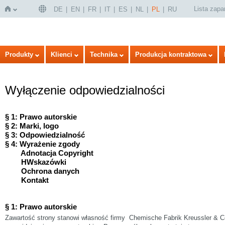
Lista zap
DE
EN
FR
IT
ES
NL
PL
RU
Strona
Produkty
Klienci
Technika
Produkcja kontraktowa
Wyłączenie odpowiedzialności
§ 1: Prawo autorskie
§ 2: Marki, logo
§ 3: Odpowiedzialność
§ 4: Wyrażenie zgody
główna
Adnotacja Copyright
HWskazówki
Ochrona danych
Kontakt
§ 1: Prawo autorskie
Zawartość strony stanowi własność firmy Chemische Fabrik Kreussler & C