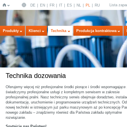
Lista zap
DE
EN
FR
IT
ES
NL
PL
RU
Strona
Produkty
Klienci
Technika
Produkcja kontraktowa
Technika dozowania
główna
Oferujemy więcej niż profesjonalne środki piorące i środki wspomagające 
świadczymy profesjonalne usługi z kompletnym serwisem w zakresie
profesjonalnej pralni. Nasz techniczny serwis obejmuje doradztwo, instala
dokumentację, uruchomienie i programowanie urządzeń technicznych. Od i
nowej techniki w istniejącym już parku maszynowym aż po koncepcję Pa
nowego zakładu – znajdziemy również dla Państwa zakładu optymalne
rozwiązanie.
Spytajcie nas Państwo!