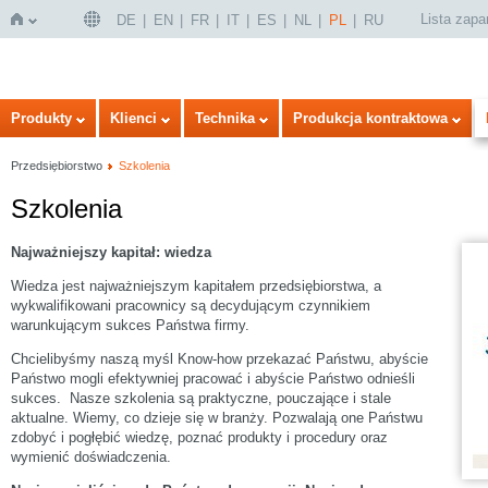
Lista zap
DE
EN
FR
IT
ES
NL
PL
RU
Strona
Produkty
Klienci
Technika
Produkcja kontraktowa
Przedsiębiorstwo
Szkolenia
Szkolenia
Najważniejszy kapitał: wiedza
Wiedza jest najważniejszym kapitałem przedsiębiorstwa, a
wykwalifikowani pracownicy są decydującym czynnikiem
warunkującym sukces Państwa firmy.
główna
Chcielibyśmy naszą myśl Know-how przekazać Państwu, abyście
Państwo mogli efektywniej pracować i abyście Państwo odnieśli
sukces. Nasze szkolenia są praktyczne, pouczające i stale
aktualne. Wiemy, co dzieje się w branży. Pozwalają one Państwu
zdobyć i pogłębić wiedzę, poznać produkty i procedury oraz
wymienić doświadczenia.