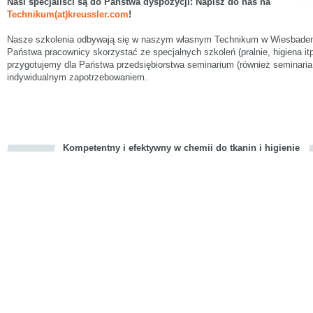
Nasi specjaliści są do Państwa dyspozycji: Napisz do nas na
Technikum(at)kreussler.com
!
Nasze szkolenia odbywają się w naszym własnym Technikum w Wiesbaden.
Państwa pracownicy skorzystać ze specjalnych szkoleń (pralnie, higiena itp
przygotujemy dla Państwa przedsiębiorstwa seminarium (również seminari
indywidualnym zapotrzebowaniem.
Kompetentny i efektywny w chemii do tkanin i higienie
cious
d