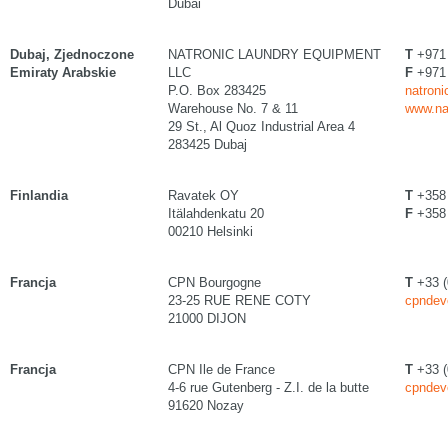
Dubai
Dubaj, Zjednoczone
NATRONIC LAUNDRY EQUIPMENT
T
+971 
Emiraty Arabskie
LLC
F
+971 
P.O. Box 283425
natroni
Warehouse No. 7 & 11
www.na
29 St., Al Quoz Industrial Area 4
283425 Dubaj
Finlandia
Ravatek OY
T
+358 
Itälahdenkatu 20
F
+358 
00210 Helsinki
Francja
CPN Bourgogne
T
+33 (
23-25 RUE RENE COTY
cpndev
21000 DIJON
Francja
CPN Ile de France
T
+33 (
4-6 rue Gutenberg - Z.I. de la butte
cpndev
91620 Nozay