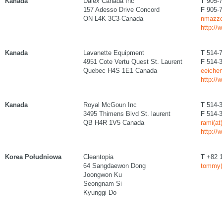
Kanada
Dalex Canada Inc
T
905-7
157 Adesso Drive Concord
F
905-7
ON L4K 3C3-Canada
nmazzol
http://
Kanada
Lavanette Equipment
T
514-7
4951 Cote Vertu Quest St. Laurent
F
514-3
Quebec H4S 1E1 Canada
eeichen
http://
Kanada
Royal McGoun Inc
T
514-3
3495 Thimens Blvd St. laurent
F
514-3
QB H4R 1V5 Canada
rami(a
http:/
Korea Południowa
Cleantopia
T
+82 1
64 Sangdaewon Dong
tommy(
Joongwon Ku
Seongnam Si
Kyunggi Do