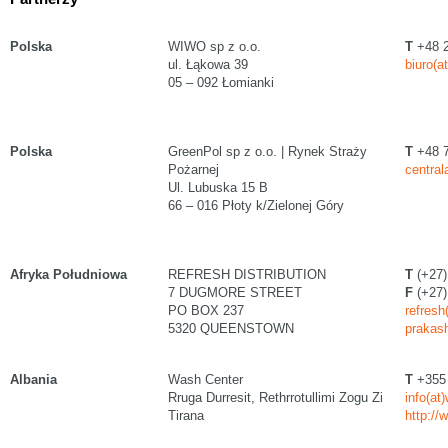
Polska
WIWO sp z o.o.
T
+48 2
ul. Łąkowa 39
biuro(a
05 – 092 Łomianki
Polska
GreenPol sp z o.o. | Rynek Straży
T
+48 7
Pożarnej
central
Ul. Lubuska 15 B
66 – 016 Płoty k/Zielonej Góry
Afryka Południowa
REFRESH DISTRIBUTION
T
(+27)
7 DUGMORE STREET
F
(+27)
PO BOX 237
refresh
5320 QUEENSTOWN
prakas
Albania
Wash Center
T
+355 
Rruga Durresit, Rethrrotullimi Zogu Zi
info(at
Tirana
http://