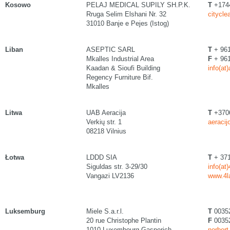
Kosowo
PELAJ MEDICAL SUPILY SH.P.K.
T
+174
Rruga Selim Elshani Nr. 32
citycle
31010 Banje e Pejes (Istog)
Liban
ASEPTIC SARL
T
+ 961
Mkalles Industrial Area
F
+ 961
Kaadan & Sioufi Building
info(at
Regency Furniture Bif.
Mkalles
Litwa
UAB Aeracija
T
+370
Verkių str. 1
aeracij
08218 Vilnius
Łotwa
LDDD SIA
T
+ 371
Siguldas str. 3-29/30
info(at
Vangazi LV2136
www.4l
Luksemburg
Miele S.a.r.l.
T
0035
20 rue Christophe Plantin
F
00352
1010 Luxembourg-Gasperich
norbert