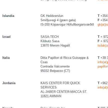
Islandia
GK Heildverslun
T
+354 
Smiðjuvegi 4 (græn gata)
F
+354 
IS-200 Kópavogur Höfuðborgarsvæðið
gk(at)is
Izrael
SASA-TECH
T
+ 972
Kibbutz Sasa
F
+ 972
13870 Merom Hagalil
tsilak(
Italia
Ditta Papillon di Ricca Guiseppe &
T
+39 3
Csas
info(at
Contrada Valcorrente
papillo
95032 Belpasso (CT)
Jordania
KAIS CENTER FOR QUICK
T
+962 
SERVICES
info(at
AL-JABER CENTER-MACCA ST.
11821 AMMAN