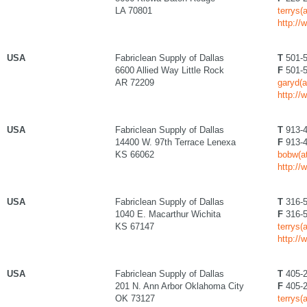
LA 70801
terrys(
http://
USA
Fabriclean Supply of Dallas
T
501-5
6600 Allied Way Little Rock
F
501-5
AR 72209
garyd(a
http://
USA
Fabriclean Supply of Dallas
T
913-4
14400 W. 97th Terrace Lenexa
F
913-4
KS 66062
bobw(at
http://
USA
Fabriclean Supply of Dallas
T
316-5
1040 E. Macarthur Wichita
F
316-5
KS 67147
terrys(
http://
USA
Fabriclean Supply of Dallas
T
405-2
201 N. Ann Arbor Oklahoma City
F
405-2
OK 73127
terrys(