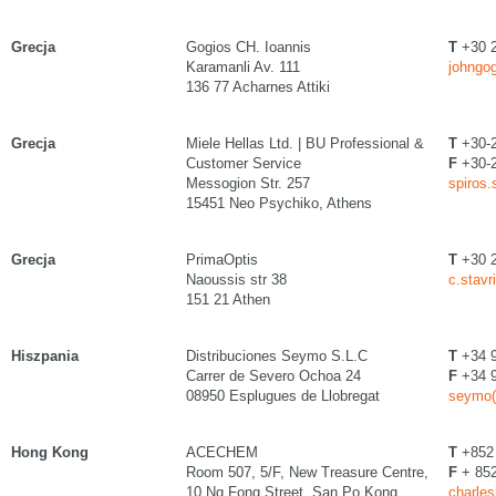
Grecja
Gogios CH. Ioannis
T
+30 
Karamanli Av. 111
johngog
136 77 Acharnes Attiki
Grecja
Miele Hellas Ltd. | BU Professional &
T
+30-
Customer Service
F
+30-
Messogion Str. 257
spiros.
15451 Neo Psychiko, Athens
Grecja
PrimaOptis
T
+30 2
Naoussis str 38
c.stavr
151 21 Athen
Hiszpania
Distribuciones Seymo S.L.C
T
+34 9
Carrer de Severo Ochoa 24
F
+34 9
08950 Esplugues de Llobregat
seymo(
Hong Kong
ACECHEM
T
+852 
Room 507, 5/F, New Treasure Centre,
F
+ 852
10 Ng Fong Street, San Po Kong
charle