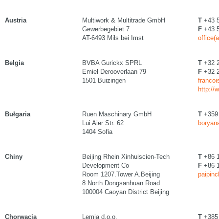
Austria
Multiwork & Multitrade GmbH
T
+43 5
Gewerbegebiet 7
F
+43 5
AT-6493 Mils bei Imst
office(
Belgia
BVBA Gurickx SPRL
T
+32 2
Emiel Derooverlaan 79
F
+32 2
1501 Buizingen
francoi
http://
Bułgaria
Ruen Maschinary GmbH
T
+359 
Lui Aier Str. 62
boryan
1404 Sofia
Chiny
Beijing Rhein Xinhuiscien-Tech
T
+86 1
Development Co
F
+86 1
Room 1207.Tower A.Beijing
paipinc
8 North Dongsanhuan Road
100004 Caoyan District Beijing
Chorwacja
Lemia d.o.o.
T
+385 