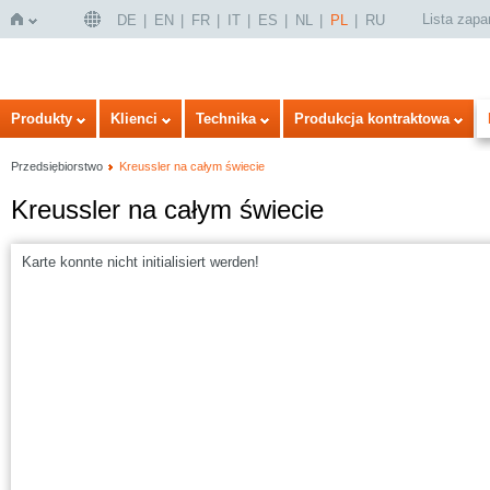
Lista zap
DE
EN
FR
IT
ES
NL
PL
RU
Strona
Produkty
Klienci
Technika
Produkcja kontraktowa
Przedsiębiorstwo
Kreussler na całym świecie
Kreussler na całym świecie
Karte konnte nicht initialisiert werden!
główna