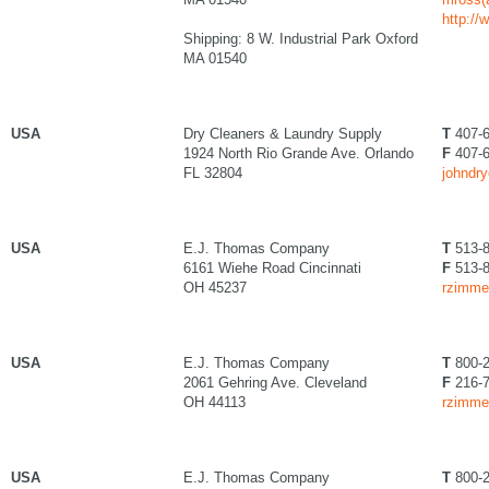
http://
Shipping: 8 W. Industrial Park Oxford
MA 01540
USA
Dry Cleaners & Laundry Supply
T
407-6
1924 North Rio Grande Ave. Orlando
F
407-6
FL 32804
johndry
USA
E.J. Thomas Company
T
513-8
6161 Wiehe Road Cincinnati
F
513-8
OH 45237
rzimme
USA
E.J. Thomas Company
T
800-2
2061 Gehring Ave. Cleveland
F
216-7
OH 44113
rzimme
USA
E.J. Thomas Company
T
800-2