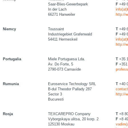
Saar-Blies-Gewerbepark
F
+49 6
In der Lach
info(at
66271 Hanweiler
http://
Niemcy
Toussaint
T
+49 6
Industriegebiet Grafenwald
F
+49 6
54411 Hermeskeil
info(at
http://
Portugalia
Miele Portuguesa Lda.
T
+35 1
Av. Do Forte, 5
F
+351 
2790-073 Carnaxide
profess
Rumunia
Euroservice Technology SRL
T
+40 0
B-dul Theodor Pallady 287
contact
Sector 3
http://
Bucuresti
Rosja
TEXCAREPRO Company
T
+8 80
Vyborgskaya ulitsa, 20 korp. 2
F
+8 49
125130 Moskau
vadim(a