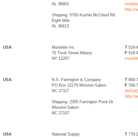
AL 36663
mobiles
http:/
Shipping: 5750 Kushla McCleod Rd.
Eight Mile
AL 36613
USA
Morwhite Inc
T
518-4
70 Tivoli Street Albany
F
518-4
NY 12207
morwhi
USA
N.S. Farrington & Company
T
800-7
PO Box 12279 Winston-Salem
F
336-7
NC 27117
dnf1(at
http://
Shipping: 2355 Farrington Point Dr.
Winston-Salem
NC 27107
USA
National Supply
T
770-2