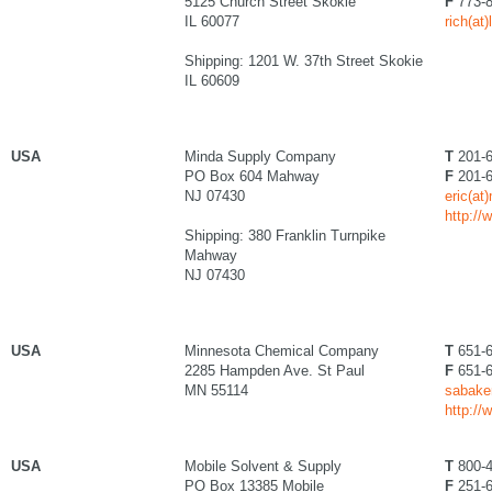
5125 Church Street Skokie
F
773-8
IL 60077
rich(at
Shipping: 1201 W. 37th Street Skokie
IL 60609
USA
Minda Supply Company
T
201-6
PO Box 604 Mahway
F
201-6
NJ 07430
eric(at
http:/
Shipping: 380 Franklin Turnpike
Mahway
NJ 07430
USA
Minnesota Chemical Company
T
651-6
2285 Hampden Ave. St Paul
F
651-6
MN 55114
sabake
http:/
USA
Mobile Solvent & Supply
T
800-4
PO Box 13385 Mobile
F
251-6