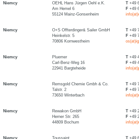
Niemcy
OEHL Hans Jürgen Oehl e.K.
T
+49 6
Am Hemel 6
F
+49 6
55124 Mainz-Gonsenheim
info(at
Niemcy
O+S Offterdinger& Sailer GmbH
T
+49 7
Heinkelstr. 5
F
+49 7
70806 Kornwestheim
os(at)i
Niemcy
Pluemer
T
+49 4
Carl-Benz-Weg 16
F
+49 4
22941 Bargteheide
info(a
Niemcy
Remsgold Chemie Gmbh & Co.
T
+49 7
Talstr. 2
F
+49 7
73650 Winterbach
info(at
Niemcy
Rewakon GmbH
T
+49 2
Herner Str. 265
F
+49 2
44809 Bochum
info(at
Niemcy
Toussaint
T
+49 6