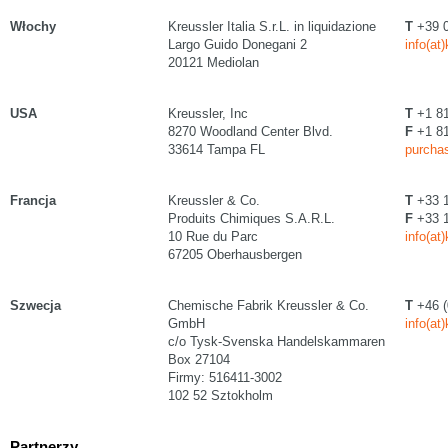
Włochy
Kreussler Italia S.r.L. in liquidazione
T
+39 0
Largo Guido Donegani 2
info(at
20121 Mediolan
USA
Kreussler, Inc
T
+1 81
8270 Woodland Center Blvd.
F
+1 81
33614 Tampa FL
purchas
Francja
Kreussler & Co.
T
+33 1
Produits Chimiques S.A.R.L.
F
+33 1
10 Rue du Parc
info(at
67205 Oberhausbergen
Szwecja
Chemische Fabrik Kreussler & Co.
T
+46 (
GmbH
info(at
c/o Tysk-Svenska Handelskammaren
Box 27104
Firmy: 516411-3002
102 52 Sztokholm
Partnerzy