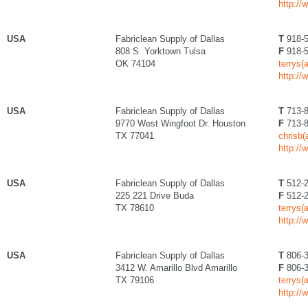
http://
USA
Fabriclean Supply of Dallas
T
918-5
808 S. Yorktown Tulsa
F
918-5
OK 74104
terrys(
http://
USA
Fabriclean Supply of Dallas
T
713-8
9770 West Wingfoot Dr. Houston
F
713-8
TX 77041
chrisb(
http://
USA
Fabriclean Supply of Dallas
T
512-2
225 221 Drive Buda
F
512-2
TX 78610
terrys(
http://
USA
Fabriclean Supply of Dallas
T
806-3
3412 W. Amarillo Blvd Amarillo
F
806-3
TX 79106
terrys(
http://