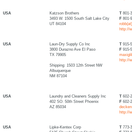
USA
Katzson Brothers
T
801-3
3493 W. 1500 South Salt Lake City
F
801-9
UT 84104
robb(a
http:/
USA
Laun-Dry Supply Co Inc
T
915-5
3800 Durazno Ave El Paso
F
915-5
TX 79905
maxigl
http://
Shipping: 1503 12th Street NW
Albuquerque
NM 87104
USA
Laundry and Cleaners Supply Inc
T
602-2
402 SO. 50th Street Phoenix
F
602-2
AZ 85034
decken
http:/
USA
Lipke-Kentex Corp
T
773-3