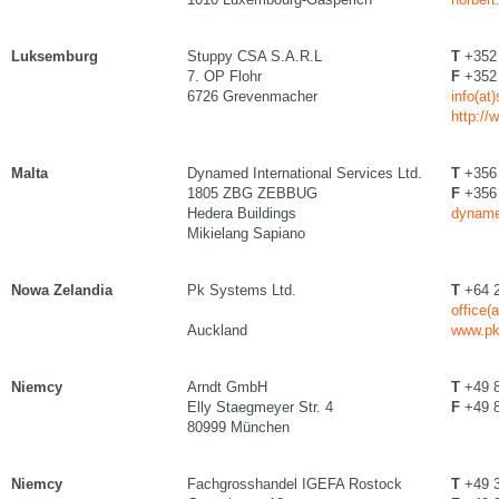
Luksemburg
Stuppy CSA S.A.R.L
T
+352 
7. OP Flohr
F
+352 
6726 Grevenmacher
info(at
http:/
Malta
Dynamed International Services Ltd.
T
+356
1805 ZBG ZEBBUG
F
+356
Hedera Buildings
dyname
Mikielang Sapiano
Nowa Zelandia
Pk Systems Ltd.
T
+64 2
office(
Auckland
www.pk
Niemcy
Arndt GmbH
T
+49 8
Elly Staegmeyer Str. 4
F
+49 8
80999 München
Niemcy
Fachgrosshandel IGEFA Rostock
T
+49 3