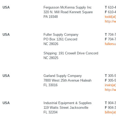
USA
Fergusson McKenna Supply Inc
T
610-4
320 N. Mill Road Kennett Square
F
610-4
PA 19348
todd(a
http:/
USA
Fuller Supply Company
T
704-7
PO Box 1261 Concord
F
704-7
NC 28026
fullers
Shipping: 191 Crowell Drive Concord
NC 28025
USA
Garland Supply Company
T
305-5
7800 West 25th Avenue Hialeah
F
305-5
FL 33016
irwin(a
http:/
USA
Industrial Equipment & Supplies
T
904-3
119 Watts Street Jacksonville
F
904-3
FL 32204
billm(a