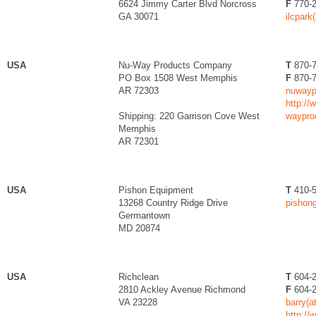
6624 Jimmy Carter Blvd Norcross
F
770-2
GA 30071
ilcpark
USA
Nu-Way Products Company
T
870-7
PO Box 1508 West Memphis
F
870-7
AR 72303
nuwaypr
http://
Shipping: 220 Garrison Cove West
waypro
Memphis
AR 72301
USA
Pishon Equipment
T
410-5
13268 Country Ridge Drive
pishong
Germantown
MD 20874
USA
Richclean
T
604-2
2810 Ackley Avenue Richmond
F
604-2
VA 23228
barry(a
http://