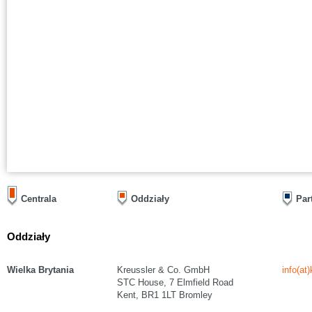
Centrala
Oddziały
Par
Oddziały
Wielka Brytania
Kreussler & Co. GmbH
info(at
STC House, 7 Elmfield Road
Kent, BR1 1LT Bromley