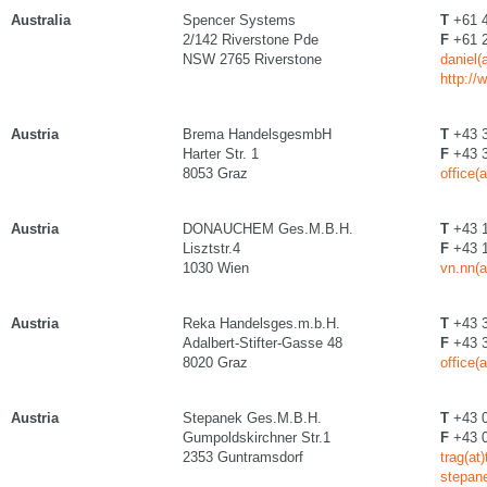
Australia
Spencer Systems
T
+61 4
2/142 Riverstone Pde
F
+61 2
NSW 2765 Riverstone
daniel
http:/
Austria
Brema HandelsgesmbH
T
+43 3
Harter Str. 1
F
+43 3
8053 Graz
office(
Austria
DONAUCHEM Ges.M.B.H.
T
+43 1
Lisztstr.4
F
+43 1
1030 Wien
vn.nn(
Austria
Reka Handelsges.m.b.H.
T
+43 3
Adalbert-Stifter-Gasse 48
F
+43 3
8020 Graz
office(a
Austria
Stepanek Ges.M.B.H.
T
+43 0
Gumpoldskirchner Str.1
F
+43 0
2353 Guntramsdorf
trag(at
stepan