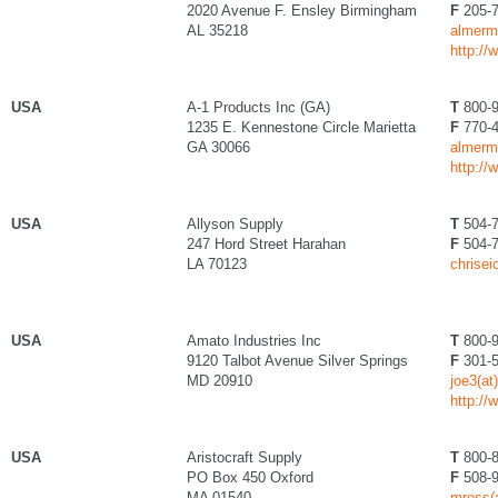
2020 Avenue F. Ensley Birmingham
F
205-7
AL 35218
almerm
http:/
USA
A-1 Products Inc (GA)
T
800-9
1235 E. Kennestone Circle Marietta
F
770-4
GA 30066
almerm
http:/
USA
Allyson Supply
T
504-7
247 Hord Street Harahan
F
504-7
LA 70123
chrise
USA
Amato Industries Inc
T
800-9
9120 Talbot Avenue Silver Springs
F
301-5
MD 20910
joe3(a
http:/
USA
Aristocraft Supply
T
800-8
PO Box 450 Oxford
F
508-9
MA 01540
mross(a