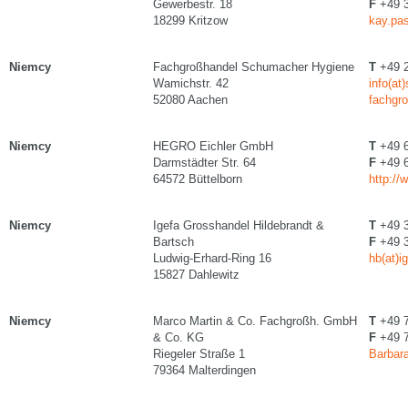
Gewerbestr. 18
F
+49 3
18299 Kritzow
kay.pas
Niemcy
Fachgroßhandel Schumacher Hygiene
T
+49 2
Wamichstr. 42
info(at
52080 Aachen
fachgr
Niemcy
HEGRO Eichler GmbH
T
+49 6
Darmstädter Str. 64
F
+49 6
64572 Büttelborn
http://
Niemcy
Igefa Grosshandel Hildebrandt &
T
+49 3
Bartsch
F
+49 3
Ludwig-Erhard-Ring 16
hb(at)i
15827 Dahlewitz
Niemcy
Marco Martin & Co. Fachgroßh. GmbH
T
+49 7
& Co. KG
F
+49 7
Riegeler Straße 1
Barbara
79364 Malterdingen