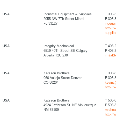
USA
Industrial Equipment & Supplies
T
305-3
2055 NW 7Th Street Miami
F
305-3
FL 33127
indequi
http://
suppli
USA
Integrity Mechanical
T
403-2
6519 40Th Street SE Calgary
F
403-2
Alberta T2C 2J9
imi(at)
USA
Katzson Brothers
T
303-8
960 Vallejo Street Denver
F
303-8
CO 80204
kevinc
http:/
USA
Katzson Brothers
T
505-8
4924 Jefferson St. NE Albuquerque
F
505-8
NM 87109
michea
http:/