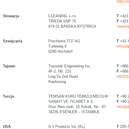
http://
Słowacja
CLEANING s.r.o.
T
+421 
TRIEDA SNP 75
F
+421 
974 01 BANSKA BYSTRICA
cleanin
Szwajcaria
Prochema TCF AG
T
+41 4
Turbiweg 6
info(at
6280 Hochdorf
Tajwan
Transtek Engineering Inc.
T
+886 
4F-2. N0. 215
F
+886 
Ling-Ya 2nd Road
tr8152(
Kaohsiung
Turcja
TEMSAN KURU TEMIZLEMECILIK
T
+90 2
SANAYI VE TICARET A.S.
F
+90 2
Oruc Reis mah. 15.Sokak. No : 67
info(a
34235 ESENLER – ISTANBUL
USA
A-1 Products Inc (AL)
T
205-7