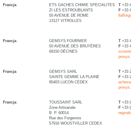
Francja
ETS GACHES CHIMIE SPECIALITES
T
+33 
ZI LES ESTROUBLANTS
F
+33 
50 AVENUE DE ROME
llaffor
13127 VITROLLES
Francja
GEMSYS FOURNIER
T
+33 4
50 AVENUE DES BRUYÈRES
F
+33 4
69150 DÉCINES
scourre
prosys.
Francja
GEMSYS SARL
T
+33 2
SAINTE GEMME LA PLAINE
F
+33 2
85403 LUCON CEDEX
acheval
prosys.
Francja
TOUSSAINT SARL
T
+33 (
Zone Artisanale
F
+33 (
B. P. 60014
reginal
Rue des Forgerons
57916 WOUSTVILLER CEDEX