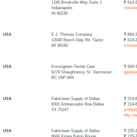
1240 Brookville Way Suite J
F
614-2
Indianapolis
rzimme
IN 46239
USA
E.J. Thomas Company
T
800-2
12040 Beech Daly Rd. Taylor
F
614-2
MI 48180
rzimme
USA
Envirogreen Textile Care
T
604-3
9279 Shaughnessy St. Vancouver
gg(at)
BC V6P 6R4
USA
Fabriclean Supply of Dallas
T
214-8
8301 Ambassador Row Dallas
F
214-8
TX 75247
jimh(at
http://
USA
Fabriclean Supply of Dallas
T
225-2
8666 Kiowa Baton Rouge
F
225-2