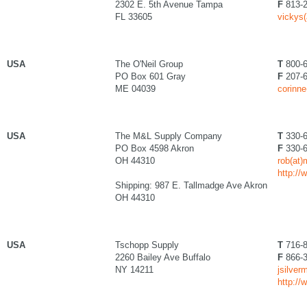
2302 E. 5th Avenue Tampa
F
813-2
FL 33605
vickys(
USA
The O'Neil Group
T
800-6
PO Box 601 Gray
F
207-6
ME 04039
corinn
USA
The M&L Supply Company
T
330-6
PO Box 4598 Akron
F
330-6
OH 44310
rob(at)
http:/
Shipping: 987 E. Tallmadge Ave Akron
OH 44310
USA
Tschopp Supply
T
716-8
2260 Bailey Ave Buffalo
F
866-3
NY 14211
jsilver
http:/