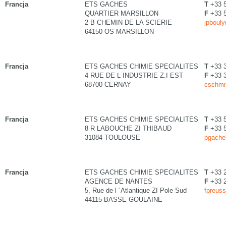
Francja
ETS GACHES
T
+33 5
QUARTIER MARSILLON
F
+33 5
2 B CHEMIN DE LA SCIERIE
jpboul
64150 OS MARSILLON
Francja
ETS GACHES CHIMIE SPECIALITES
T
+33 
4 RUE DE L INDUSTRIE Z.I EST
F
+33 
68700 CERNAY
cschmi
Francja
ETS GACHES CHIMIE SPECIALITES
T
+33 5
8 R LABOUCHE ZI THIBAUD
F
+33 5
31084 TOULOUSE
pgache
Francja
ETS GACHES CHIMIE SPECIALITES
T
+33 2
AGENCE DE NANTES
F
+33 2
5, Rue de l ´Atlantique ZI Pole Sud
fpreus
44115 BASSE GOULAINE