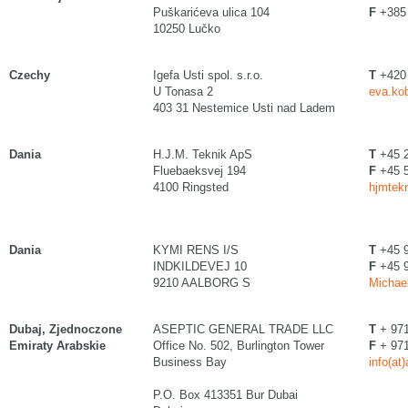
Puškarićeva ulica 104
F
+385 
10250 Lučko
Czechy
Igefa Usti spol. s.r.o.
T
+420 
U Tonasa 2
eva.kob
403 31 Nestemice Usti nad Ladem
Dania
H.J.M. Teknik ApS
T
+45 2
Fluebaeksvej 194
F
+45 5
4100 Ringsted
hjmtekn
Dania
KYMI RENS I/S
T
+45 
INDKILDEVEJ 10
F
+45 
9210 AALBORG S
Michael
Dubaj, Zjednoczone
ASEPTIC GENERAL TRADE LLC
T
+ 971
Emiraty Arabskie
Office No. 502, Burlington Tower
F
+ 971
Business Bay
info(at
P.O. Box 413351 Bur Dubai