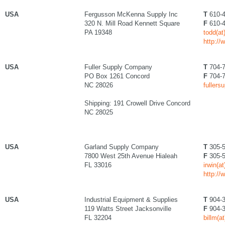
USA
Fergusson McKenna Supply Inc
T
610-4
320 N. Mill Road Kennett Square
F
610-4
PA 19348
todd(a
http:/
USA
Fuller Supply Company
T
704-7
PO Box 1261 Concord
F
704-7
NC 28026
fullers
Shipping: 191 Crowell Drive Concord
NC 28025
USA
Garland Supply Company
T
305-5
7800 West 25th Avenue Hialeah
F
305-5
FL 33016
irwin(a
http:/
USA
Industrial Equipment & Supplies
T
904-3
119 Watts Street Jacksonville
F
904-3
FL 32204
billm(a