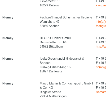
Gewerbestr. 18
F
+49 3
18299 Kritzow
kay.pas
Niemcy
Fachgroßhandel Schumacher Hygiene
T
+49 2
Wamichstr. 42
info(at
52080 Aachen
fachgr
Niemcy
HEGRO Eichler GmbH
T
+49 6
Darmstädter Str. 64
F
+49 6
64572 Büttelborn
http://
Niemcy
Igefa Grosshandel Hildebrandt &
T
+49 3
Bartsch
F
+49 3
Ludwig-Erhard-Ring 16
hb(at)i
15827 Dahlewitz
Niemcy
Marco Martin & Co. Fachgroßh. GmbH
T
+49 7
& Co. KG
F
+49 7
Riegeler Straße 1
Barbara
79364 Malterdingen