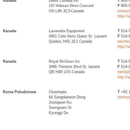
Kanada
Dalex Canada Inc
T
905-7
157 Adesso Drive Concord
F
905-7
ON L4K 3C3-Canada
nmazzol
http://
Kanada
Lavanette Equipment
T
514-7
4951 Cote Vertu Quest St. Laurent
F
514-3
Quebec H4S 1E1 Canada
eeichen
http://
Kanada
Royal McGoun Inc
T
514-3
3495 Thimens Blvd St. laurent
F
514-3
QB H4R 1V5 Canada
rami(a
http:/
Korea Południowa
Cleantopia
T
+82 1
64 Sangdaewon Dong
tommy(
Joongwon Ku
Seongnam Si
Kyunggi Do