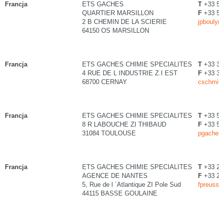
Francja
ETS GACHES
T
+33 5
QUARTIER MARSILLON
F
+33 5
2 B CHEMIN DE LA SCIERIE
jpboul
64150 OS MARSILLON
Francja
ETS GACHES CHIMIE SPECIALITES
T
+33 
4 RUE DE L INDUSTRIE Z.I EST
F
+33 
68700 CERNAY
cschmi
Francja
ETS GACHES CHIMIE SPECIALITES
T
+33 5
8 R LABOUCHE ZI THIBAUD
F
+33 5
31084 TOULOUSE
pgache
Francja
ETS GACHES CHIMIE SPECIALITES
T
+33 2
AGENCE DE NANTES
F
+33 2
5, Rue de l ´Atlantique ZI Pole Sud
fpreus
44115 BASSE GOULAINE