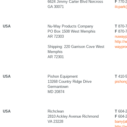
6624 Jimmy Carter Blvd Norcross
F
770-2
GA 30071
ilcpark
USA
Nu-Way Products Company
T
870-7
PO Box 1508 West Memphis
F
870-7
AR 72303
nuwaypr
http://
Shipping: 220 Garrison Cove West
waypro
Memphis
AR 72301
USA
Pishon Equipment
T
410-5
13268 Country Ridge Drive
pishong
Germantown
MD 20874
USA
Richclean
T
604-2
2810 Ackley Avenue Richmond
F
604-2
VA 23228
barry(a
http://