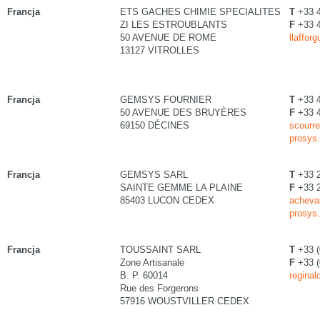
Francja
ETS GACHES CHIMIE SPECIALITES
T
+33 
ZI LES ESTROUBLANTS
F
+33 
50 AVENUE DE ROME
llaffor
13127 VITROLLES
Francja
GEMSYS FOURNIER
T
+33 4
50 AVENUE DES BRUYÈRES
F
+33 4
69150 DÉCINES
scourre
prosys.
Francja
GEMSYS SARL
T
+33 2
SAINTE GEMME LA PLAINE
F
+33 2
85403 LUCON CEDEX
acheval
prosys.
Francja
TOUSSAINT SARL
T
+33 (
Zone Artisanale
F
+33 (
B. P. 60014
reginal
Rue des Forgerons
57916 WOUSTVILLER CEDEX