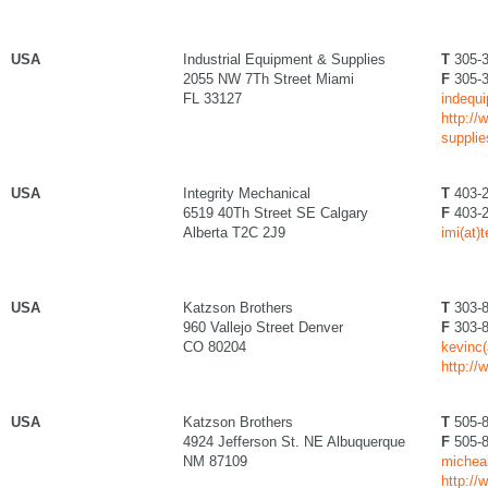
USA
Industrial Equipment & Supplies
T
305-3
2055 NW 7Th Street Miami
F
305-3
FL 33127
indequi
http://
suppli
USA
Integrity Mechanical
T
403-2
6519 40Th Street SE Calgary
F
403-2
Alberta T2C 2J9
imi(at)
USA
Katzson Brothers
T
303-8
960 Vallejo Street Denver
F
303-8
CO 80204
kevinc
http:/
USA
Katzson Brothers
T
505-8
4924 Jefferson St. NE Albuquerque
F
505-8
NM 87109
michea
http:/