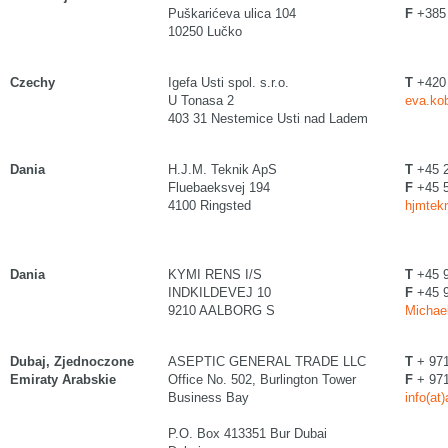
Puškarićeva ulica 104
F
+385 
10250 Lučko
Czechy
Igefa Usti spol. s.r.o.
T
+420 
U Tonasa 2
eva.kob
403 31 Nestemice Usti nad Ladem
Dania
H.J.M. Teknik ApS
T
+45 2
Fluebaeksvej 194
F
+45 5
4100 Ringsted
hjmtekn
Dania
KYMI RENS I/S
T
+45 
INDKILDEVEJ 10
F
+45 
9210 AALBORG S
Michael
Dubaj, Zjednoczone
ASEPTIC GENERAL TRADE LLC
T
+ 971
Emiraty Arabskie
Office No. 502, Burlington Tower
F
+ 971
Business Bay
info(at
P.O. Box 413351 Bur Dubai