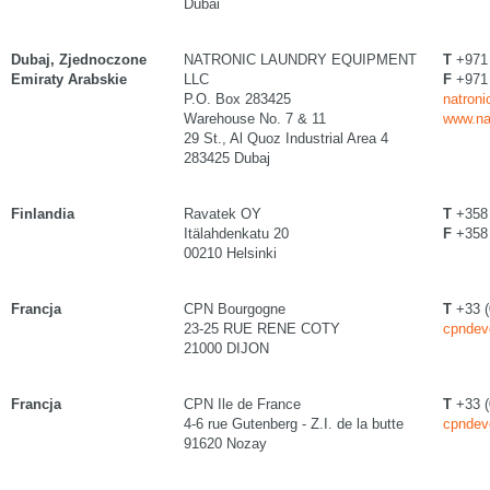
Dubai
Dubaj, Zjednoczone
NATRONIC LAUNDRY EQUIPMENT
T
+971 
Emiraty Arabskie
LLC
F
+971 
P.O. Box 283425
natroni
Warehouse No. 7 & 11
www.na
29 St., Al Quoz Industrial Area 4
283425 Dubaj
Finlandia
Ravatek OY
T
+358 
Itälahdenkatu 20
F
+358 
00210 Helsinki
Francja
CPN Bourgogne
T
+33 (
23-25 RUE RENE COTY
cpndev
21000 DIJON
Francja
CPN Ile de France
T
+33 (
4-6 rue Gutenberg - Z.I. de la butte
cpndev
91620 Nozay