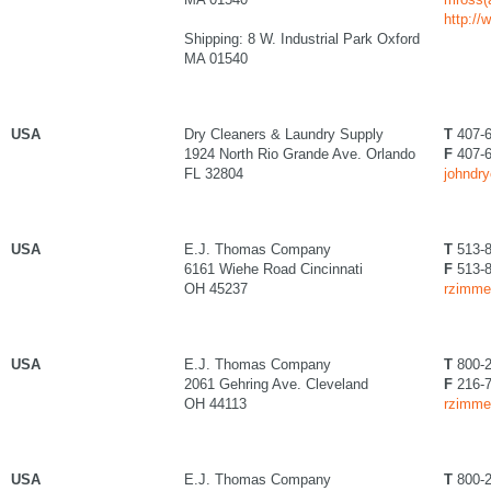
http://
Shipping: 8 W. Industrial Park Oxford
MA 01540
USA
Dry Cleaners & Laundry Supply
T
407-6
1924 North Rio Grande Ave. Orlando
F
407-6
FL 32804
johndry
USA
E.J. Thomas Company
T
513-8
6161 Wiehe Road Cincinnati
F
513-8
OH 45237
rzimme
USA
E.J. Thomas Company
T
800-2
2061 Gehring Ave. Cleveland
F
216-7
OH 44113
rzimme
USA
E.J. Thomas Company
T
800-2