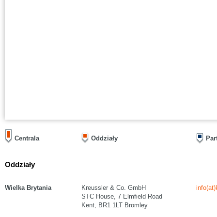
Centrala
Oddziały
Par
Oddziały
Wielka Brytania
Kreussler & Co. GmbH
info(at
STC House, 7 Elmfield Road
Kent, BR1 1LT Bromley