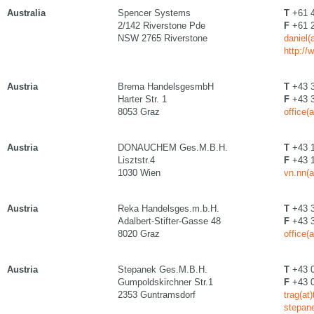
Australia
Spencer Systems
T
+61 4
2/142 Riverstone Pde
F
+61 2
NSW 2765 Riverstone
daniel
http:/
Austria
Brema HandelsgesmbH
T
+43 3
Harter Str. 1
F
+43 3
8053 Graz
office(
Austria
DONAUCHEM Ges.M.B.H.
T
+43 1
Lisztstr.4
F
+43 1
1030 Wien
vn.nn(
Austria
Reka Handelsges.m.b.H.
T
+43 3
Adalbert-Stifter-Gasse 48
F
+43 3
8020 Graz
office(a
Austria
Stepanek Ges.M.B.H.
T
+43 0
Gumpoldskirchner Str.1
F
+43 0
2353 Guntramsdorf
trag(at
stepan