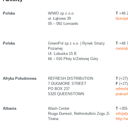
Polska
WIWO sp z o.o.
T
+48 2
ul. Łąkowa 39
biuro(a
05 – 092 Łomianki
Polska
GreenPol sp z o.o. | Rynek Straży
T
+48 7
Pożarnej
central
Ul. Lubuska 15 B
66 – 016 Płoty k/Zielonej Góry
Afryka Południowa
REFRESH DISTRIBUTION
T
(+27)
7 DUGMORE STREET
F
(+27)
PO BOX 237
refresh
5320 QUEENSTOWN
prakas
Albania
Wash Center
T
+355 
Rruga Durresit, Rethrrotullimi Zogu Zi
info(at
Tirana
http://