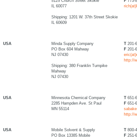
5125 Church Street Skokie
F
773-8
IL 60077
rich(at
Shipping: 1201 W. 37th Street Skokie
IL 60609
USA
Minda Supply Company
T
201-6
PO Box 604 Mahway
F
201-6
NJ 07430
eric(at
http:/
Shipping: 380 Franklin Turnpike
Mahway
NJ 07430
USA
Minnesota Chemical Company
T
651-6
2285 Hampden Ave. St Paul
F
651-6
MN 55114
sabake
http:/
USA
Mobile Solvent & Supply
T
800-4
PO Box 13385 Mobile
F
251-6