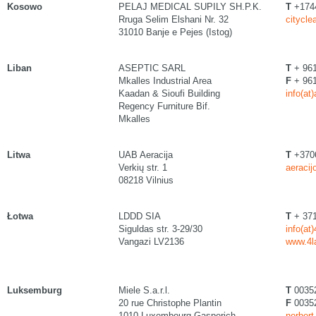
Kosowo
PELAJ MEDICAL SUPILY SH.P.K.
T
+174
Rruga Selim Elshani Nr. 32
citycle
31010 Banje e Pejes (Istog)
Liban
ASEPTIC SARL
T
+ 961
Mkalles Industrial Area
F
+ 961
Kaadan & Sioufi Building
info(at
Regency Furniture Bif.
Mkalles
Litwa
UAB Aeracija
T
+370
Verkių str. 1
aeracij
08218 Vilnius
Łotwa
LDDD SIA
T
+ 371
Siguldas str. 3-29/30
info(at
Vangazi LV2136
www.4l
Luksemburg
Miele S.a.r.l.
T
0035
20 rue Christophe Plantin
F
00352
1010 Luxembourg-Gasperich
norbert