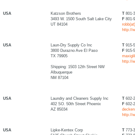
USA
Katzson Brothers
T
801-3
3493 W. 1500 South Salt Lake City
F
801-9
UT 84104
robb(a
http:/
USA
Laun-Dry Supply Co Inc
T
915-5
3800 Durazno Ave El Paso
F
915-5
TX 79905
maxigl
http://
Shipping: 1503 12th Street NW
Albuquerque
NM 87104
USA
Laundry and Cleaners Supply Inc
T
602-2
402 SO. 50th Street Phoenix
F
602-2
AZ 85034
decken
http:/
USA
Lipke-Kentex Corp
T
773-3