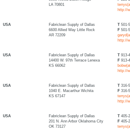
LA 70801
terrys(
http://
USA
Fabriclean Supply of Dallas
T
501-5
6600 Allied Way Little Rock
F
501-5
AR 72209
garyd(a
http://
USA
Fabriclean Supply of Dallas
T
913-4
14400 W. 97th Terrace Lenexa
F
913-4
KS 66062
bobw(at
http://
USA
Fabriclean Supply of Dallas
T
316-5
1040 E. Macarthur Wichita
F
316-5
KS 67147
terrys(
http://
USA
Fabriclean Supply of Dallas
T
405-2
201 N. Ann Arbor Oklahoma City
F
405-2
OK 73127
terrys(