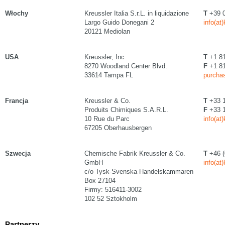
Włochy
Kreussler Italia S.r.L. in liquidazione
T
+39 0
Largo Guido Donegani 2
info(at
20121 Mediolan
USA
Kreussler, Inc
T
+1 81
8270 Woodland Center Blvd.
F
+1 81
33614 Tampa FL
purchas
Francja
Kreussler & Co.
T
+33 1
Produits Chimiques S.A.R.L.
F
+33 1
10 Rue du Parc
info(at
67205 Oberhausbergen
Szwecja
Chemische Fabrik Kreussler & Co.
T
+46 (
GmbH
info(at
c/o Tysk-Svenska Handelskammaren
Box 27104
Firmy: 516411-3002
102 52 Sztokholm
Partnerzy