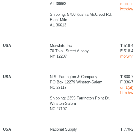
AL 36663
mobiles
http:/
Shipping: 5750 Kushla McCleod Rd.
Eight Mile
AL 36613
USA
Morwhite Inc
T
518-4
70 Tivoli Street Albany
F
518-4
NY 12207
morwhi
USA
N.S. Farrington & Company
T
800-7
PO Box 12279 Winston-Salem
F
336-7
NC 27117
dnf1(at
http://
Shipping: 2355 Farrington Point Dr.
Winston-Salem
NC 27107
USA
National Supply
T
770-2