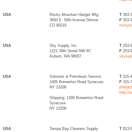
USA
Rocky Mountain Hanger Mfg.
T
303-3
3650 E. 50th Avenue Denver
F
303-3
CO 80216
rockym
USA
Sky Supply, Inc.
T
253-9
1221 29th Street NW #C
F
253-9
Auburn, WA 98007
skysup
USA
Solvents & Petroleum Service
T
315-4
1405 Brewerton Road Syracuse
F
315-7
NY 13208
phil(at
http:/
Shipping: 1300 Brewerton Road
Syracuse
NY 13208
USA
Tampa Bay Cleaners Supply
T
813-5