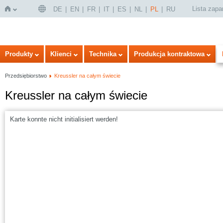
Lista zap
DE
EN
FR
IT
ES
NL
PL
RU
Strona
Produkty
Klienci
Technika
Produkcja kontraktowa
Przedsiębiorstwo
Kreussler na całym świecie
Kreussler na całym świecie
Karte konnte nicht initialisiert werden!
główna