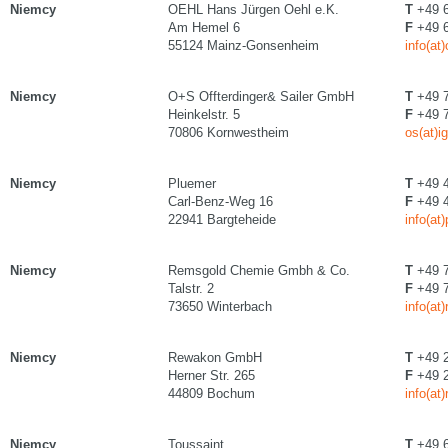
Niemcy
OEHL Hans Jürgen Oehl e.K.
T
+49 6
Am Hemel 6
F
+49 6
55124 Mainz-Gonsenheim
info(at
Niemcy
O+S Offterdinger& Sailer GmbH
T
+49 7
Heinkelstr. 5
F
+49 7
70806 Kornwestheim
os(at)i
Niemcy
Pluemer
T
+49 4
Carl-Benz-Weg 16
F
+49 4
22941 Bargteheide
info(a
Niemcy
Remsgold Chemie Gmbh & Co.
T
+49 7
Talstr. 2
F
+49 7
73650 Winterbach
info(at
Niemcy
Rewakon GmbH
T
+49 2
Herner Str. 265
F
+49 2
44809 Bochum
info(at
Niemcy
Toussaint
T
+49 6