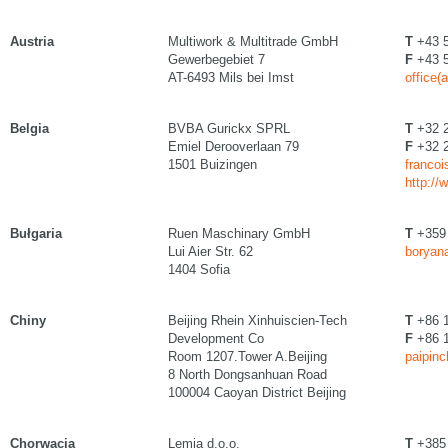
Austria
Multiwork & Multitrade GmbH
T
+43 5
Gewerbegebiet 7
F
+43 5
AT-6493 Mils bei Imst
office(
Belgia
BVBA Gurickx SPRL
T
+32 2
Emiel Derooverlaan 79
F
+32 2
1501 Buizingen
francoi
http://
Bułgaria
Ruen Maschinary GmbH
T
+359 
Lui Aier Str. 62
boryan
1404 Sofia
Chiny
Beijing Rhein Xinhuiscien-Tech
T
+86 1
Development Co
F
+86 1
Room 1207.Tower A.Beijing
paipinc
8 North Dongsanhuan Road
100004 Caoyan District Beijing
Chorwacja
Lemia d.o.o.
T
+385 