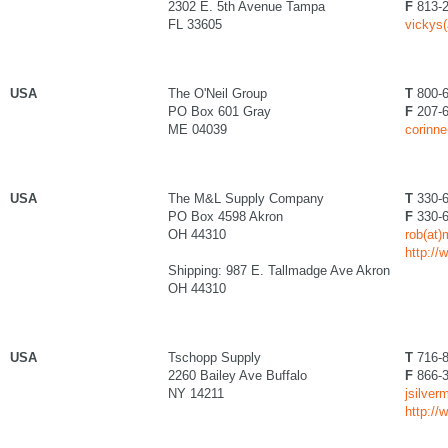
2302 E. 5th Avenue Tampa
F
813-2
FL 33605
vickys(
USA
The O'Neil Group
T
800-6
PO Box 601 Gray
F
207-6
ME 04039
corinn
USA
The M&L Supply Company
T
330-6
PO Box 4598 Akron
F
330-6
OH 44310
rob(at)
http:/
Shipping: 987 E. Tallmadge Ave Akron
OH 44310
USA
Tschopp Supply
T
716-8
2260 Bailey Ave Buffalo
F
866-3
NY 14211
jsilver
http:/