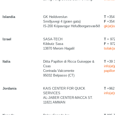
Islandia
GK Heildverslun
T
+354 
Smiðjuvegi 4 (græn gata)
F
+354 
IS-200 Kópavogur Höfuðborgarsvæðið
gk(at)is
Izrael
SASA-TECH
T
+ 972
Kibbutz Sasa
F
+ 972
13870 Merom Hagalil
tsilak(
Italia
Ditta Papillon di Ricca Guiseppe &
T
+39 3
Csas
info(at
Contrada Valcorrente
papillo
95032 Belpasso (CT)
Jordania
KAIS CENTER FOR QUICK
T
+962 
SERVICES
info(at
AL-JABER CENTER-MACCA ST.
11821 AMMAN