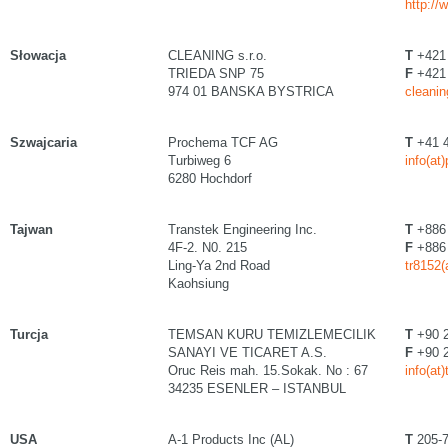
http://
Słowacja
CLEANING s.r.o.
T
+421 
TRIEDA SNP 75
F
+421 
974 01 BANSKA BYSTRICA
cleanin
Szwajcaria
Prochema TCF AG
T
+41 4
Turbiweg 6
info(at
6280 Hochdorf
Tajwan
Transtek Engineering Inc.
T
+886 
4F-2. N0. 215
F
+886 
Ling-Ya 2nd Road
tr8152(
Kaohsiung
Turcja
TEMSAN KURU TEMIZLEMECILIK
T
+90 2
SANAYI VE TICARET A.S.
F
+90 2
Oruc Reis mah. 15.Sokak. No : 67
info(a
34235 ESENLER – ISTANBUL
USA
A-1 Products Inc (AL)
T
205-7