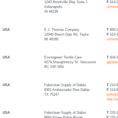
1240 Brookville Way Suite J
F
614-2
Indianapolis
rzimme
IN 46239
USA
E.J. Thomas Company
T
800-2
12040 Beech Daly Rd. Taylor
F
614-2
MI 48180
rzimme
USA
Envirogreen Textile Care
T
604-3
9279 Shaughnessy St. Vancouver
gg(at)
BC V6P 6R4
USA
Fabriclean Supply of Dallas
T
214-8
8301 Ambassador Row Dallas
F
214-8
TX 75247
jimh(at
http://
USA
Fabriclean Supply of Dallas
T
225-2
8666 Kiowa Baton Rouge
F
225-2