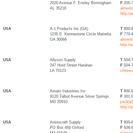
2020 Avenue F. Ensley Birmingham
F
205-7
AL 35218
almerm
http:/
USA
A-1 Products Inc (GA)
T
800-9
1235 E. Kennestone Circle Marietta
F
770-4
GA 30066
almerm
http:/
USA
Allyson Supply
T
504-7
247 Hord Street Harahan
F
504-7
LA 70123
chrise
USA
Amato Industries Inc
T
800-9
9120 Talbot Avenue Silver Springs
F
301-5
MD 20910
joe3(a
http:/
USA
Aristocraft Supply
T
800-8
PO Box 450 Oxford
F
508-9
MA 01540
mross(a