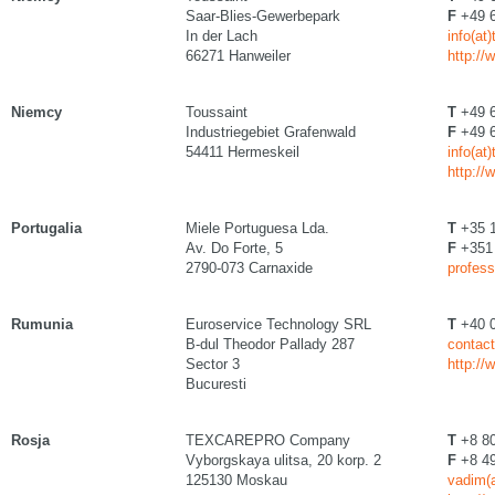
Saar-Blies-Gewerbepark
F
+49 6
In der Lach
info(at
66271 Hanweiler
http://
Niemcy
Toussaint
T
+49 6
Industriegebiet Grafenwald
F
+49 6
54411 Hermeskeil
info(at
http://
Portugalia
Miele Portuguesa Lda.
T
+35 1
Av. Do Forte, 5
F
+351 
2790-073 Carnaxide
profess
Rumunia
Euroservice Technology SRL
T
+40 0
B-dul Theodor Pallady 287
contact
Sector 3
http://
Bucuresti
Rosja
TEXCAREPRO Company
T
+8 80
Vyborgskaya ulitsa, 20 korp. 2
F
+8 49
125130 Moskau
vadim(a