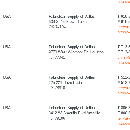
http://
USA
Fabriclean Supply of Dallas
T
918-5
808 S. Yorktown Tulsa
F
918-5
OK 74104
terrys(
http://
USA
Fabriclean Supply of Dallas
T
713-8
9770 West Wingfoot Dr. Houston
F
713-8
TX 77041
chrisb(
http://
USA
Fabriclean Supply of Dallas
T
512-2
225 221 Drive Buda
F
512-2
TX 78610
terrys(
http://
USA
Fabriclean Supply of Dallas
T
806-3
3412 W. Amarillo Blvd Amarillo
F
806-3
TX 79106
terrys(
http://