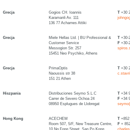
Grecja
Gogios CH. Ioannis
T
+30 
Karamanli Av. 111
johngog
136 77 Acharnes Attiki
Grecja
Miele Hellas Ltd. | BU Professional &
T
+30-
Customer Service
F
+30-
Messogion Str. 257
spiros.
15451 Neo Psychiko, Athens
Grecja
PrimaOptis
T
+30 2
Naoussis str 38
c.stavr
151 21 Athen
Hiszpania
Distribuciones Seymo S.L.C
T
+34 9
Carrer de Severo Ochoa 24
F
+34 9
08950 Esplugues de Llobregat
seymo(
Hong Kong
ACECHEM
T
+852 
Room 507, 5/F, New Treasure Centre,
F
+ 852
10 Ng Fong Street, San Po Kong
charle