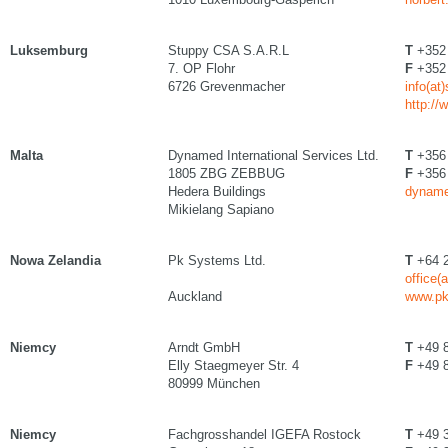
Luksemburg
Stuppy CSA S.A.R.L
T
+352 
7. OP Flohr
F
+352 
6726 Grevenmacher
info(at
http:/
Malta
Dynamed International Services Ltd.
T
+356
1805 ZBG ZEBBUG
F
+356
Hedera Buildings
dyname
Mikielang Sapiano
Nowa Zelandia
Pk Systems Ltd.
T
+64 2
office(
Auckland
www.pk
Niemcy
Arndt GmbH
T
+49 8
Elly Staegmeyer Str. 4
F
+49 8
80999 München
Niemcy
Fachgrosshandel IGEFA Rostock
T
+49 3