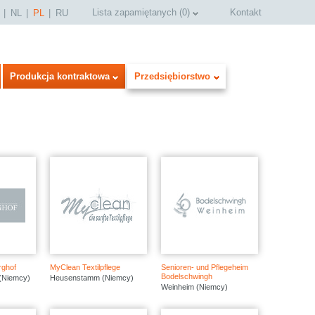
Lista zapamiętanych
(
0
)
Kontakt
NL
PL
RU
Produkcja kontraktowa
Przedsiębiorstwo
select language
rghof
MyClean Textilpflege
Senioren- und Pflegeheim
Bodelschwingh
(Niemcy)
Heusenstamm (Niemcy)
Weinheim (Niemcy)