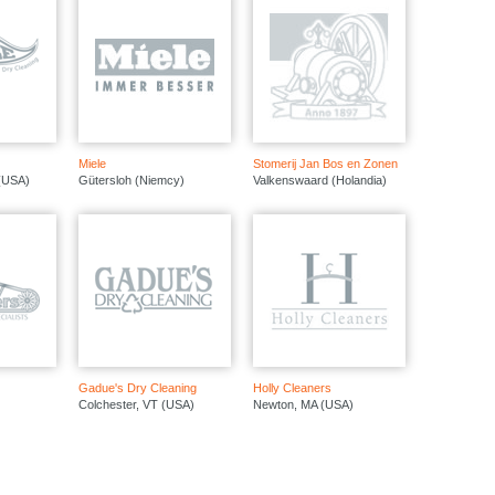
Miele
Stomerij Jan Bos en Zonen
 (USA)
Gütersloh (Niemcy)
Valkenswaard (Holandia)
Gadue's Dry Cleaning
Holly Cleaners
Colchester, VT (USA)
Newton, MA (USA)