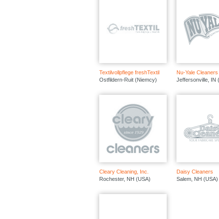
Textilvollpflege freshTextil
Nu-Yale Cleaners
Ostfildern-Ruit (Niemcy)
Jeffersonville, IN
Cleary Cleaning, Inc.
Daisy Cleaners
Rochester, NH (USA)
Salem, NH (USA)