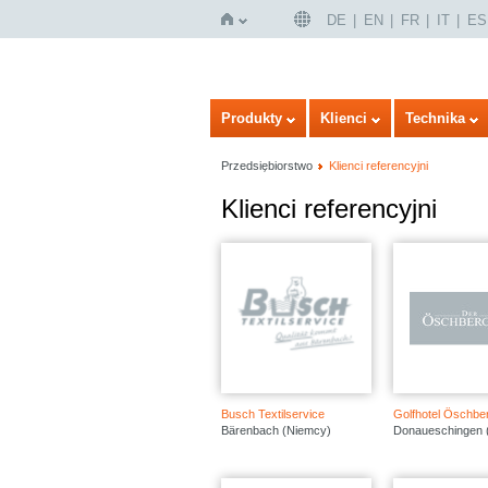
DE
EN
FR
IT
ES
Strona
Produkty
Klienci
Technika
Przedsiębiorstwo
Klienci referencyjni
Klienci referencyjni
główna
Busch Textilservice
Golfhotel Öschbe
Bärenbach (Niemcy)
Donaueschingen 