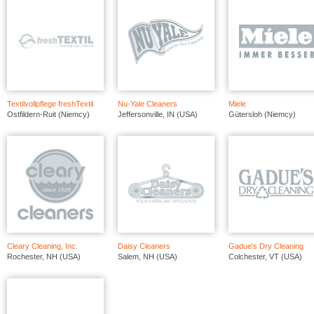
Textilvollpflege freshTextil
Nu-Yale Cleaners
Miele
Ostfildern-Ruit (Niemcy)
Jeffersonville, IN (USA)
Gütersloh (Niemcy)
Cleary Cleaning, Inc.
Daisy Cleaners
Gadue's Dry Cleaning
Rochester, NH (USA)
Salem, NH (USA)
Colchester, VT (USA)