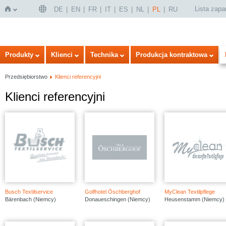
Lista zap
DE
EN
FR
IT
ES
NL
PL
RU
Strona
Produkty
Klienci
Technika
Produkcja kontraktowa
Przedsiębiorstwo
Klienci referencyjni
Klienci referencyjni
główna
Busch Textilservice
Golfhotel Öschberghof
MyClean Textilpflege
Bärenbach (Niemcy)
Donaueschingen (Niemcy)
Heusenstamm (Niemcy)