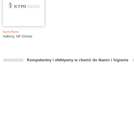
Kymi Rens
Aalborg, SØ (Dania)
Kompetentny i efektywny w chemii do tkanin i higienie
cious
d