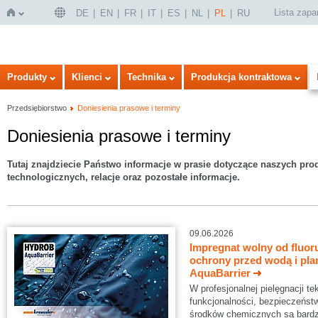
Lista zap
DE
EN
FR
IT
ES
NL
PL
RU
Strona
Produkty
Klienci
Technika
Produkcja kontraktowa
Przedsiębiorstwo
Doniesienia prasowe i terminy
Doniesienia prasowe i terminy
Tutaj znajdziecie Państwo informacje w prasie dotyczące naszych pr
technologicznych, relacje oraz pozostałe informacje.
główna
09.06.2026
Impregnat wolny od fluoru
ochrony przed wodą i p
AquaBarrier
W profesjonalnej pielęgnacji 
funkcjonalności, bezpieczeńst
środków chemicznych są bardz