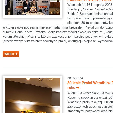
W dniach 14-16 listopada 2023 
Fundacji „Polskie Pralnie” w 
Baltic ”. Spotkanie miało char
było połączone z prezentacją 
się około 30-tu producentów ko
w której swoje poczesne miejsce miała firma Kreussler. Preludium do rozp
autorski Pana Piotra Pawlaka, który zaprezentował swoją książkę pt. „Vade
Forum „Polskich Pralni” w którym zaskoczeniem bardzo pozytywnym była b
(przede wszystkim zainteresowanych pralni, w drugiej kolejności wystawcó
Więcej
29.09.2023
30-lecie Pralni Wendbi w
roku
W dniu 23 września 2023 roku 
Radomiu spotkanie z okazji 30-l
Właściele pralni z okazji jubile
zaproszonych gości wspaniałe 
smacznymi potrawami oraz ni