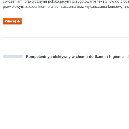
ćwiczeniami praktycznymi pokazującymi przygotowanie tekstyliów do proc
prawidłowym załadunkiem pralnic, suszeniu oraz wykańczaniu końcowym 
Więcej
Kompetentny i efektywny w chemii do tkanin i higienie
cious
d