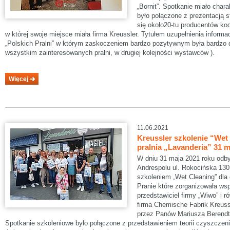
„Bornit”. Spotkanie miało char
było połączone z prezentacją s
się około20-tu producentów koo
w której swoje miejsce miała firma Kreussler. Tytułem uzupełnienia informa
„Polskich Pralni” w którym zaskoczeniem bardzo pozytywnym była bardzo d
wszystkim zainteresowanych pralni, w drugiej kolejności wystawców ).
Więcej
11.06.2021
Kreussler szkolenie “Wet
pralnia „Lavanderia” 31 m
W dniu 31 maja 2021 roku odbył
Andrespolu ul. Rokocińska 130
szkoleniem „Wet Cleaning” dla
Pranie które zorganizowała ws
przedstawiciel firmy „Wiwo” i r
firma Chemische Fabrik Kreus
przez Panów Mariusza Berendta
Spotkanie szkoleniowe było połączone z przedstawieniem teorii czyszczen