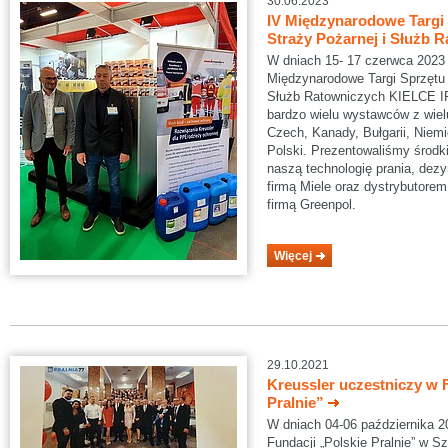
30.06.2023
IV Międzynarodowe Targi
Straży Pożarnej i Służb
W dniach 15- 17 czerwca 2023 
Międzynarodowe Targi Sprzętu 
Służb Ratowniczych KIELCE I
bardzo wielu wystawców z wie
Czech, Kanady, Bułgarii, Niemie
Polski. Prezentowaliśmy środki
naszą technologię prania, dezyn
firmą Miele oraz dystrybutore
firmą Greenpol.
Więcej
29.10.2021
Kreussler uczestniczy w 
Pralnie”
W dniach 04-06 października 2
Fundacji „Polskie Pralnie” w Sz