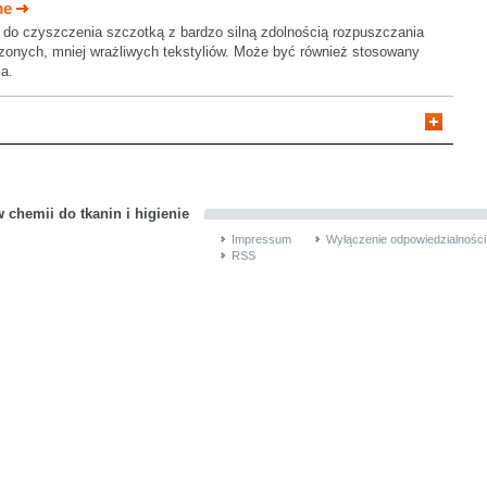
me
do czyszczenia szczotką z bardzo silną zdolnością rozpuszczania
zonych, mniej wrażliwych tekstyliów. Może być również stosowany
ia.
 chemii do tkanin i higienie
Impressum
Wyłączenie odpowiedzialności
RSS