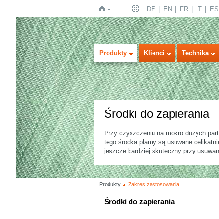
DE
EN
FR
IT
ES
Strona
Produkty
Klienci
Technika
Środki do zapierania
Przy czyszczeniu na mokro dużych par
tego środka plamy są usuwane delikatni
główna
jeszcze bardziej skuteczny przy usuwani
Produkty
Zakres zastosowania
Środki do zapierania