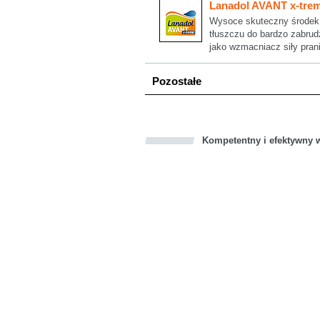
Lanadol AVANT x-tre
Wysoce skuteczny środek 
tłuszczu do bardzo zabrud
jako wzmacniacz siły pran
Pozostałe
Kompetentny i efektywny w
Bookmark this on Delicious
Facebook
Twitter
Recommend