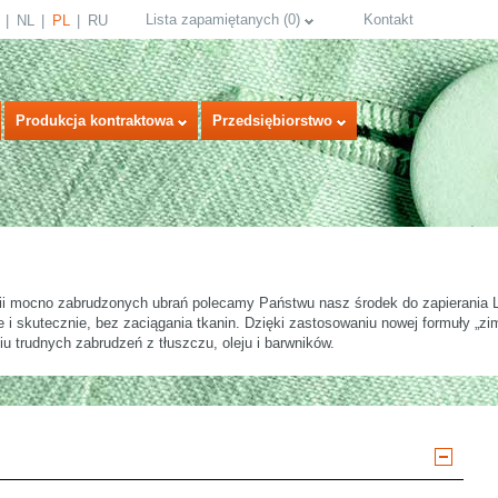
Lista zapamiętanych
(
0
)
Kontakt
NL
PL
RU
Produkcja kontraktowa
Przedsiębiorstwo
tii mocno zabrudzonych ubrań polecamy Państwu nasz środek do zapierani
e i skutecznie, bez zaciągania tkanin. Dzięki zastosowaniu nowej formuły „
u trudnych zabrudzeń z tłuszczu, oleju i barwników.
select language