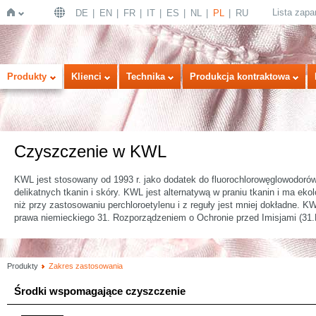
Lista zap
DE
EN
FR
IT
ES
NL
PL
RU
Strona
Produkty
Klienci
Technika
Produkcja kontraktowa
Czyszczenie w KWL
KWL jest stosowany od 1993 r. jako dodatek do fluorochlorowęglowodorów
delikatnych tkanin i skóry. KWL jest alternatywą w praniu tkanin i ma ek
niż przy zastosowaniu perchloroetylenu i z reguły jest mniej dokładne.
główna
prawa niemieckiego 31. Rozporządzeniem o Ochronie przed Imisjami (31
Produkty
Zakres zastosowania
Środki wspomagające czyszczenie