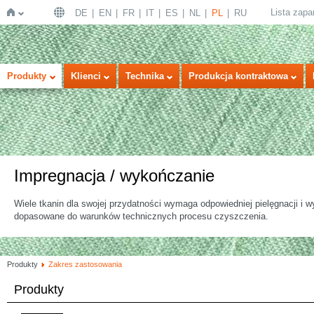
Lista zap
DE
EN
FR
IT
ES
NL
PL
RU
Strona
Produkty
Klienci
Technika
Produkcja kontraktowa
Impregnacja / wykończanie
Wiele tkanin dla swojej przydatności wymaga odpowiedniej pielęgnacji i 
główna
dopasowane do warunków technicznych procesu czyszczenia.
Produkty
Zakres zastosowania
Produkty