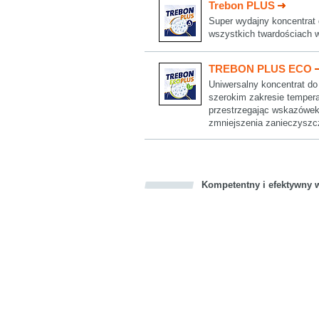
Trebon PLUS
Super wydajny koncentrat d
wszystkich twardościach w
TREBON PLUS ECO
Uniwersalny koncentrat do 
szerokim zakresie tempera
przestrzegając wskazówek
zmniejszenia zanieczyszcz
Kompetentny i efektywny w
Bookmark this on Delicious
Facebook
Twitter
Recommend