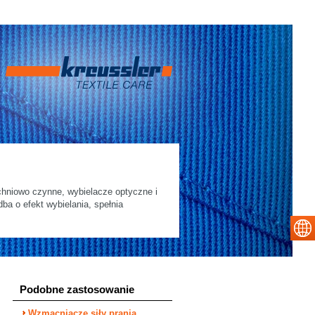
chniowo czynne, wybielacze optyczne i
a o efekt wybielania, spełnia
Podobne zastosowanie
Wzmacniacze siły prania