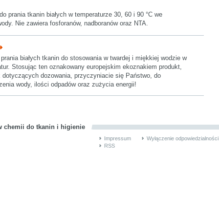
o prania tkanin białych w temperaturze 30, 60 i 90 °C we
ody. Nie zawiera fosforanów, nadboranów oraz NTA.
prania białych tkanin do stosowania w twardej i miękkiej wodzie w
tur. Stosując ten oznakowany europejskim ekoznakiem produkt,
 dotyczących dozowania, przyczyniacie się Państwo, do
enia wody, ilości odpadów oraz zużycia energii!
 chemii do tkanin i higienie
Impressum
Wyłączenie odpowiedzialności
RSS