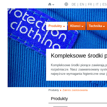
DE
EN
FR
IT
ES
Strona
Produkty
Klienci
Technika
Kompleksowe środki p
Kompleksowe środki piorące zawierają p
rozjaśniacze. Nasz zaawansowany system
główna
najwyższe wymagania higieniczne oraz j
Produkty
Zakres zastosowania
Produkty