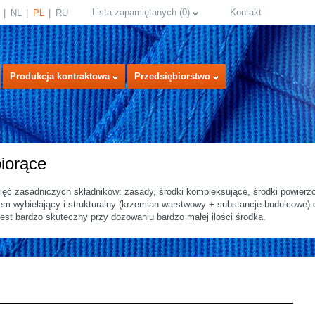
Lista zapamiętanych
(
0
)
Kontakt
NL
PL
RU
Produkcja kontraktowa
Przedsiębiorstwo
iorące
ięć zasadniczych składników: zasady, środki kompleksujące, środki powierz
 wybielający i strukturalny (krzemian warstwowy + substancje budulcowe) db
est bardzo skuteczny przy dozowaniu bardzo małej ilości środka.
select language