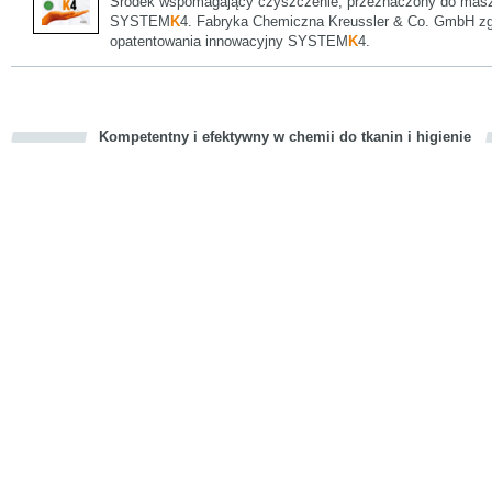
Środek wspomagający czyszczenie, przeznaczony do masz
SYSTEM
K
4. Fabryka Chemiczna Kreussler & Co. GmbH zgł
opatentowania innowacyjny SYSTEM
K
4.
Kompetentny i efektywny w chemii do tkanin i higienie
cious
d