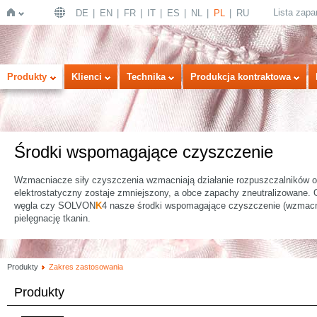
Lista zap
DE
EN
FR
IT
ES
NL
PL
RU
Strona
Produkty
Klienci
Technika
Produkcja kontraktowa
Środki wspomagające czyszczenie
Wzmacniacze siły czyszczenia wzmacniają działanie rozpuszczalników or
elektrostatyczny zostaje zmniejszony, a obce zapachy zneutralizowane.
węgla czy SOLVON
K
4 nasze środki wspomagające czyszczenie (wzmacni
główna
pielęgnację tkanin.
Produkty
Zakres zastosowania
Produkty