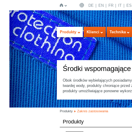
DE
EN
FR
IT
ES
Strona
Produkty
Klienci
Technika
Środki wspomagające d
Obok środków wybielających posiadamy 
twardej wody, produkty chroniące przed
główna
produkty umożliwiające ponowne wykorz
Produkty
Zakres zastosowania
Produkty