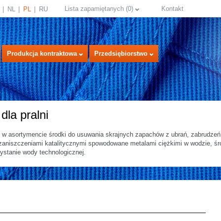
Lista zapamiętanych
(
0
)
Kontakt
NL
PL
RU
Produkcja kontraktowa
Przedsiębiorstwo
la pralni
w asortymencie środki do usuwania skrajnych zapachów z ubrań, zabrudzeń 
 zaniszczeniami katalitycznymi spowodowane metalami ciężkimi w wodzie, śr
ystanie wody technologicznej.
select language