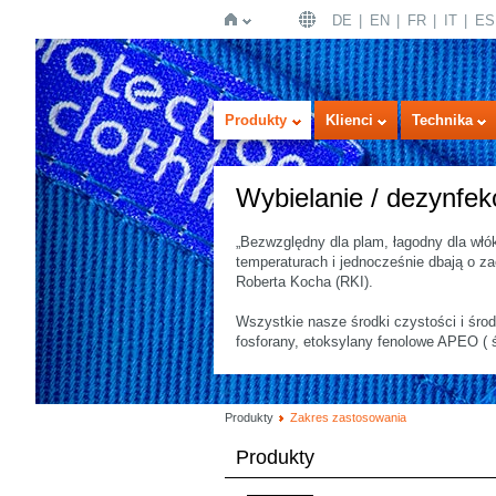
DE
EN
FR
IT
ES
Strona
Produkty
Klienci
Technika
Wybielanie / dezynfek
„Bezwzględny dla plam, łagodny dla włók
temperaturach i jednocześnie dbają o za
Roberta Kocha (RKI).
Wszystkie nasze środki czystości i śro
główna
fosforany, etoksylany fenolowe APEO ( ś
Produkty
Zakres zastosowania
Produkty