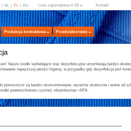
Lista zapamiętanych
(
0
)
Kontakt
NL
PL
RU
Produkcja kontraktowa
Przedsiębiorstwo
cja
ien“ Nasze środki wybielające oraz dezynfekcyjne umożliwiają bardzo skutec
chowanie najwyższej jakości higieny, w przypadku gdy dezynfekcja jest koni
dki pomocnicze są bardzo skoncentrowane, wyraźnie skuteczne i wolne od szk
rodki powierzchniowo czynne), nitrylotrioctan =NTA.
select language