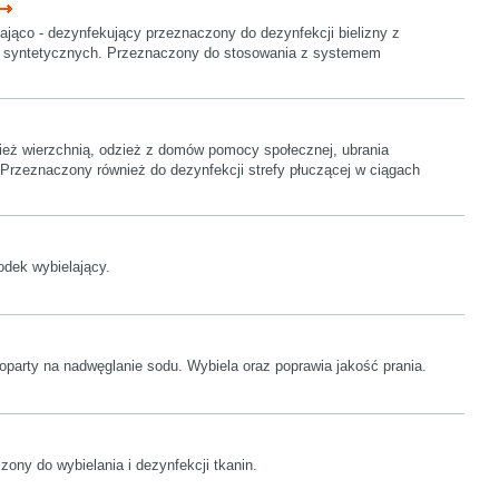
ająco - dezynfekujący przeznaczony do dezynfekcji bielizny z
z syntetycznych. Przeznaczony do stosowania z systemem
ież wierzchnią, odzież z domów pomocy społecznej, ubrania
Przeznaczony również do dezynfekcji strefy płuczącej w ciągach
odek wybielający.
party na nadwęglanie sodu. Wybiela oraz poprawia jakość prania.
ony do wybielania i dezynfekcji tkanin.