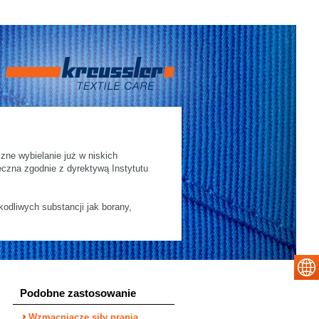
zne wybielanie już w niskich
eczna zgodnie z dyrektywą Instytutu
odliwych substancji jak borany,
Podobne zastosowanie
Wzmacniacze siły prania