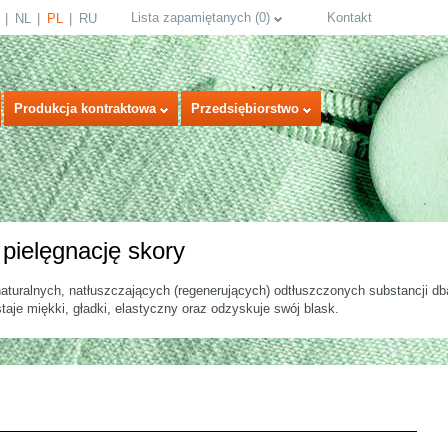
Lista zapamiętanych
(
0
)
Kontakt
NL
PL
RU
Produkcja kontraktowa
Przedsiębiorstwo
pielęgnację skory
turalnych, natłuszczających (regenerujących) odtłuszczonych substancji db
taje miękki, gładki, elastyczny oraz odzyskuje swój blask.
select language