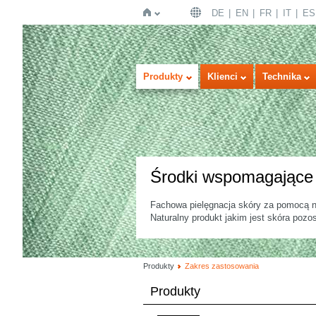
DE
EN
FR
IT
ES
Strona
Produkty
Klienci
Technika
Środki wspomagające 
Fachowa pielęgnacja skóry za pomocą na
główna
Naturalny produkt jakim jest skóra pozos
Produkty
Zakres zastosowania
Produkty