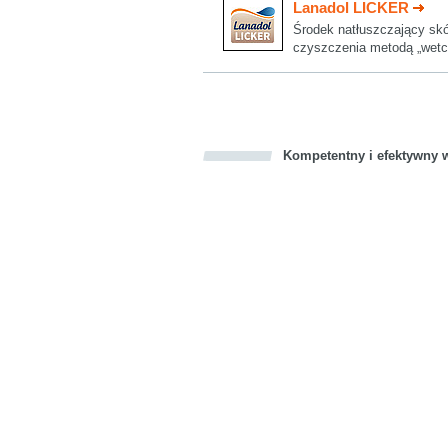
Lanadol LICKER
Środek natłuszczający sk
czyszczenia metodą „wetc
Kompetentny i efektywny w
Bookmark this on Delicious
Facebook
Twitter
Recommend