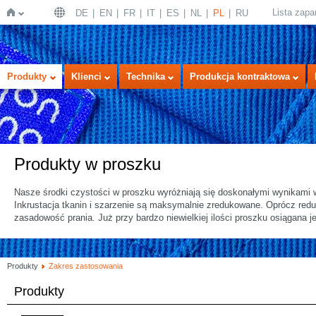
Lista zap
DE
EN
FR
IT
ES
NL
PL
RU
Strona
Produkty
Klienci
Technika
Produkcja kontraktowa
Produkty w proszku
Nasze środki czystości w proszku wyróżniają się doskonałymi wynikami w
Inkrustacja tkanin i szarzenie są maksymalnie zredukowane. Oprócz redu
główna
zasadowość prania. Już przy bardzo niewielkiej ilości proszku osiągana 
Produkty
Zakres zastosowania
Produkty