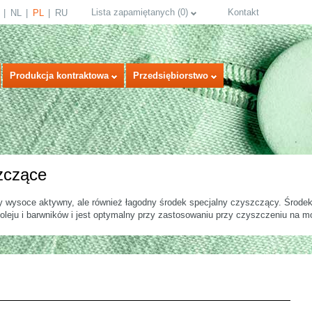
Lista zapamiętanych
(
0
)
Kontakt
NL
PL
RU
Produkcja kontraktowa
Przedsiębiorstwo
zczące
my wysoce aktywny, ale również łagodny środek specjalny czyszczący. Środek 
oleju i barwników i jest optymalny przy zastosowaniu przy czyszczeniu na mo
select language