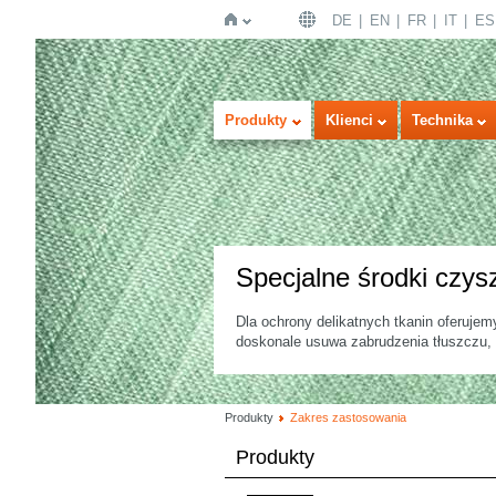
DE
EN
FR
IT
ES
Strona
Produkty
Klienci
Technika
Specjalne środki czys
Dla ochrony delikatnych tkanin oferuje
główna
doskonale usuwa zabrudzenia tłuszczu, 
Produkty
Zakres zastosowania
Produkty