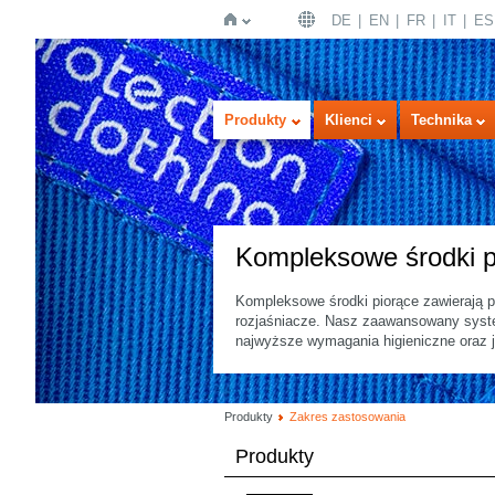
DE
EN
FR
IT
ES
Strona
Produkty
Klienci
Technika
Kompleksowe środki p
Kompleksowe środki piorące zawierają p
rozjaśniacze. Nasz zaawansowany system
główna
najwyższe wymagania higieniczne oraz j
Produkty
Zakres zastosowania
Produkty