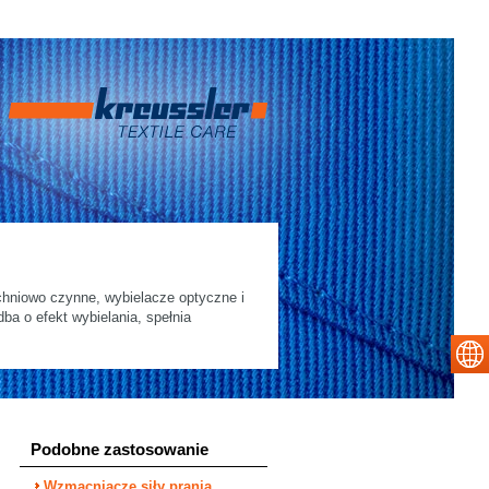
chniowo czynne, wybielacze optyczne i
a o efekt wybielania, spełnia
Podobne zastosowanie
Wzmacniacze siły prania