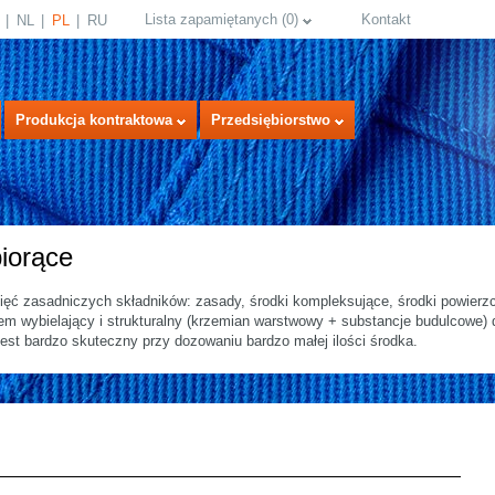
Lista zapamiętanych
(
0
)
Kontakt
NL
PL
RU
Produkcja kontraktowa
Przedsiębiorstwo
iorące
ięć zasadniczych składników: zasady, środki kompleksujące, środki powierz
 wybielający i strukturalny (krzemian warstwowy + substancje budulcowe) db
est bardzo skuteczny przy dozowaniu bardzo małej ilości środka.
select language