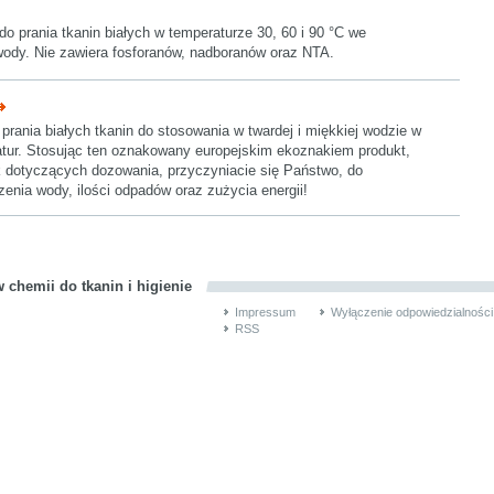
o prania tkanin białych w temperaturze 30, 60 i 90 °C we
ody. Nie zawiera fosforanów, nadboranów oraz NTA.
prania białych tkanin do stosowania w twardej i miękkiej wodzie w
tur. Stosując ten oznakowany europejskim ekoznakiem produkt,
 dotyczących dozowania, przyczyniacie się Państwo, do
enia wody, ilości odpadów oraz zużycia energii!
 chemii do tkanin i higienie
Impressum
Wyłączenie odpowiedzialności
RSS