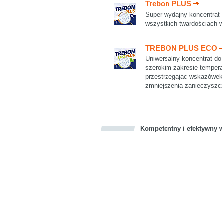
Trebon PLUS
Super wydajny koncentrat d
wszystkich twardościach w
TREBON PLUS ECO
Uniwersalny koncentrat do 
szerokim zakresie tempera
przestrzegając wskazówek
zmniejszenia zanieczyszcz
Kompetentny i efektywny w
Bookmark this on Delicious
Facebook
Twitter
Recommend