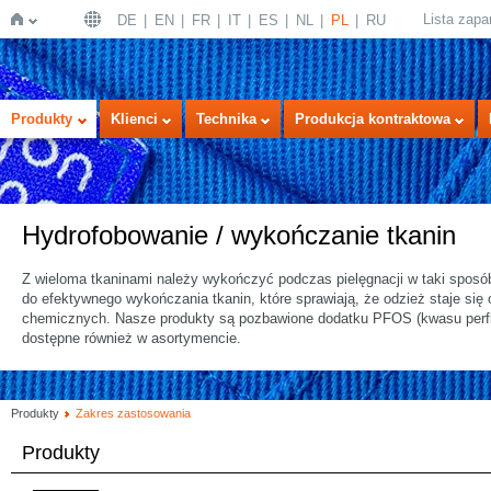
Lista zap
DE
EN
FR
IT
ES
NL
PL
RU
Strona
Produkty
Klienci
Technika
Produkcja kontraktowa
Hydrofobowanie / wykończanie tkanin
Z wieloma tkaninami należy wykończyć podczas pielęgnacji w taki spos
do efektywnego wykończania tkanin, które sprawiają, że odzież staje się o
chemicznych. Nasze produkty są pozbawione dodatku PFOS (kwasu perflu
główna
dostępne również w asortymencie.
Produkty
Zakres zastosowania
Produkty