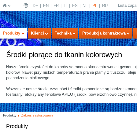
Lista zap
DE
EN
FR
IT
ES
NL
PL
RU
Strona
Produkty
Klienci
Technika
Produkcja kontraktowa
Środki piorące do tkanin kolorowych
Nasze środki czystości do kolorów są mocno skoncentrowane i gwarantuj
kolorów. Nawet przy niskich temperaturach prania plamy z tłuszczu, ole
pochodzenia białkowego.
Wszystkie nasze środki czystości i środki pomocnicze są bardzo skoncen
główna
fosforany, etoksylany fenolowe APEO ( środki powierzchniowo czynne), ni
Produkty
Zakres zastosowania
Produkty