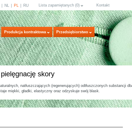
Lista zapamiętanych
(
0
)
Kontakt
NL
PL
RU
Produkcja kontraktowa
Przedsiębiorstwo
pielęgnację skory
turalnych, natłuszczających (regenerujących) odtłuszczonych substancji db
taje miękki, gładki, elastyczny oraz odzyskuje swój blask.
select language