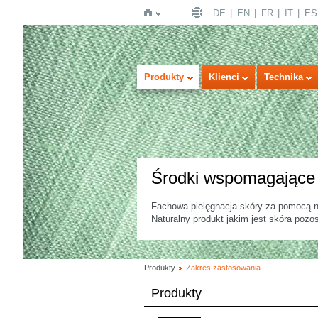
DE
EN
FR
IT
ES
Strona
Produkty
Klienci
Technika
Środki wspomagające 
Fachowa pielęgnacja skóry za pomocą na
główna
Naturalny produkt jakim jest skóra pozos
Produkty
Zakres zastosowania
Produkty