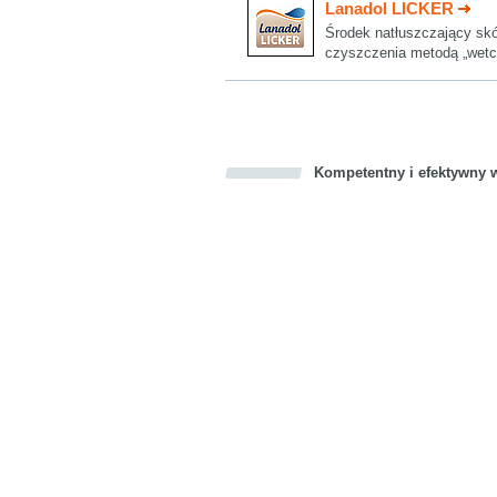
Lanadol LICKER
Środek natłuszczający sk
czyszczenia metodą „wetc
Kompetentny i efektywny w
Bookmark this on Delicious
Facebook
Twitter
Recommend