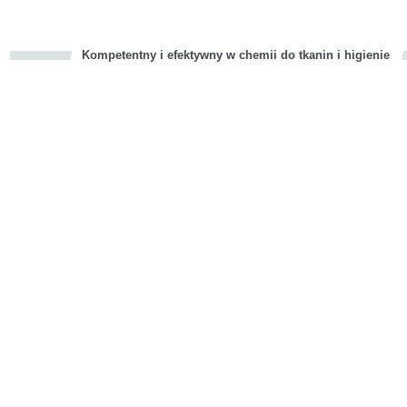
Kompetentny i efektywny w chemii do tkanin i higienie
cious
d