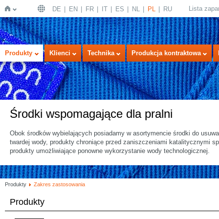
Lista zap
DE
EN
FR
IT
ES
NL
PL
RU
Strona
Produkty
Klienci
Technika
Produkcja kontraktowa
Środki wspomagające dla pralni
Obok środków wybielających posiadamy w asortymencie środki do usuwan
twardej wody, produkty chroniące przed zaniszczeniami katalitycznymi 
główna
produkty umożliwiające ponowne wykorzystanie wody technologicznej.
Produkty
Zakres zastosowania
Produkty