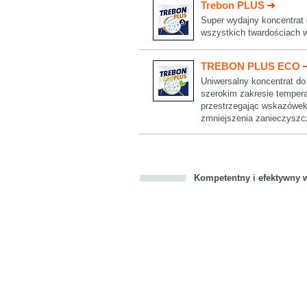
Trebon PLUS
Super wydajny koncentrat d
wszystkich twardościach w
TREBON PLUS ECO
Uniwersalny koncentrat do 
szerokim zakresie tempera
przestrzegając wskazówek
zmniejszenia zanieczyszcz
Kompetentny i efektywny w
Bookmark this on Delicious
Facebook
Twitter
Recommend