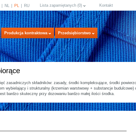
Lista zapamiętanych
(
0
)
Kontakt
NL
PL
RU
Produkcja kontraktowa
Przedsiębiorstwo
iorące
ięć zasadniczych składników: zasady, środki kompleksujące, środki powierz
 wybielający i strukturalny (krzemian warstwowy + substancje budulcowe) db
est bardzo skuteczny przy dozowaniu bardzo małej ilości środka.
select language