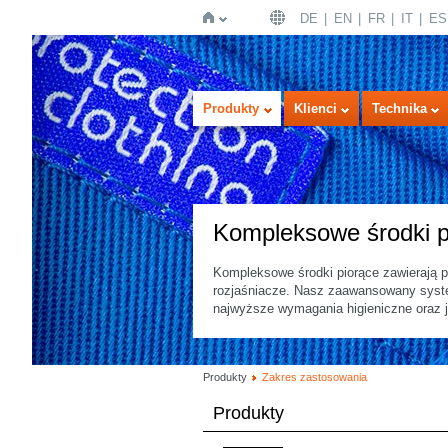
DE
EN
FR
IT
ES
Strona
Produkty
Klienci
Technika
Kompleksowe środki p
Kompleksowe środki piorące zawierają p
rozjaśniacze. Nasz zaawansowany system
główna
najwyższe wymagania higieniczne oraz j
Produkty
Zakres zastosowania
Produkty