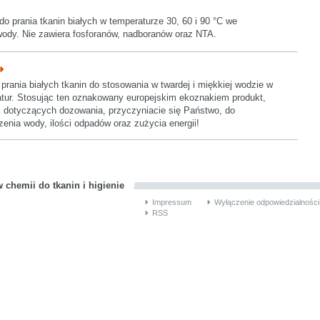
o prania tkanin białych w temperaturze 30, 60 i 90 °C we
ody. Nie zawiera fosforanów, nadboranów oraz NTA.
prania białych tkanin do stosowania w twardej i miękkiej wodzie w
tur. Stosując ten oznakowany europejskim ekoznakiem produkt,
 dotyczących dozowania, przyczyniacie się Państwo, do
enia wody, ilości odpadów oraz zużycia energii!
 chemii do tkanin i higienie
Impressum
Wyłączenie odpowiedzialności
RSS