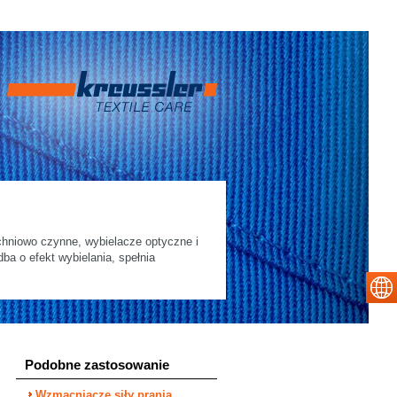
chniowo czynne, wybielacze optyczne i
a o efekt wybielania, spełnia
Podobne zastosowanie
Wzmacniacze siły prania