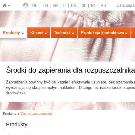
Lista zap
DE
EN
FR
IT
ES
NL
PL
RU
Strona
Produkty
Klienci
Technika
Produkcja kontraktowa
Środki do zapierania dla rozpuszczalnik
Zabrudzenia powinny być delikatnie i efektywnie usunięte, bez szarpania m
wyróżniają się skrajnie małym nakładem. Dlatego też nasze środki zapie
główna
środowiska.
Produkty
Zakres zastosowania
Produkty