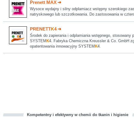
Prenett MAX
Wysoce wydajny i silny odplamiacz wstępny szerokiego zas
natryskowego lub szczotkowania. Do zastosowania w cztero
PRENETT
K
4
Środek do zapierania i odplamiania wstępnego, stosowany p
SYSTEM
K
4. Fabryka Chemiczna Kreussler & Co. GmbH zgł
opatentowania innowacyjny SYSTEM
K
4.
Kompetentny i efektywny w chemii do tkanin i higienie
cious
d