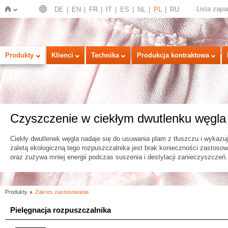
Lista zap
DE
EN
FR
IT
ES
NL
PL
RU
Strona
Produkty
Klienci
Technika
Produkcja kontraktowa
Czyszczenie w ciekłym dwutlenku węgla
Ciekły dwutlenek węgla nadaje się do usuwania plam z tłuszczu i wykazu
zaletą ekologiczną tego rozpuszczalnika jest brak konieczności zastosow
główna
oraz zużywa mniej energii podczas suszenia i destylacji zanieczyszczeń.
Produkty
Zakres zastosowania
Pielęgnacja rozpuszczalnika