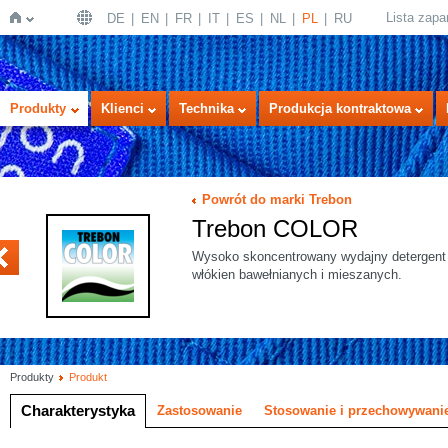
Lista zap
DE
EN
FR
IT
ES
NL
PL
RU
Strona
Produkty
Klienci
Technika
Produkcja kontraktowa
Powrót do marki Trebon
Trebon COLOR
US
Wysoko skoncentrowany wydajny detergent d
włókien bawełnianych i mieszanych.
główna
Produkty
Produkt
Charakterystyka
Zastosowanie
Stosowanie i przechowywani