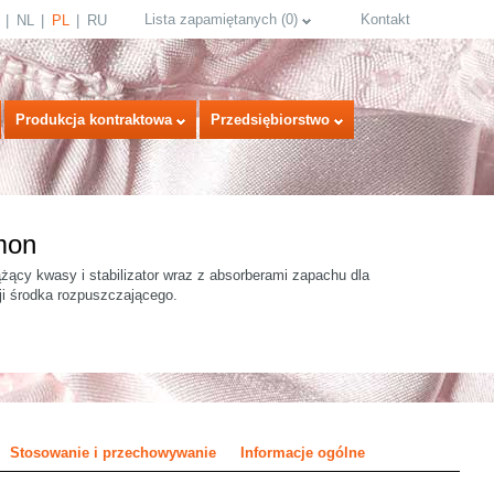
Lista zapamiętanych
(
0
)
Kontakt
NL
PL
RU
Produkcja kontraktowa
Przedsiębiorstwo
mon
żący kwasy i stabilizator wraz z absorberami zapachu dla
i środka rozpuszczającego.
select language
Stosowanie i przechowywanie
Informacje ogólne