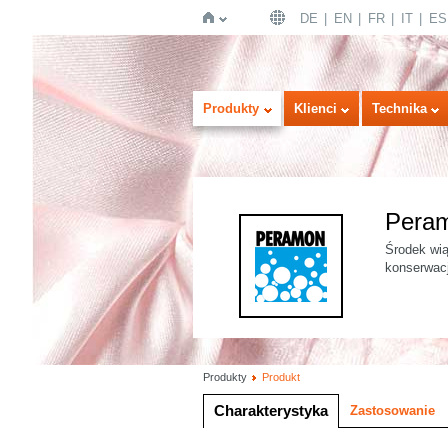
DE
EN
FR
IT
ES
Strona
Produkty
Klienci
Technika
Pera
Środek wią
konserwacj
główna
Produkty
Produkt
Charakterystyka
Zastosowanie