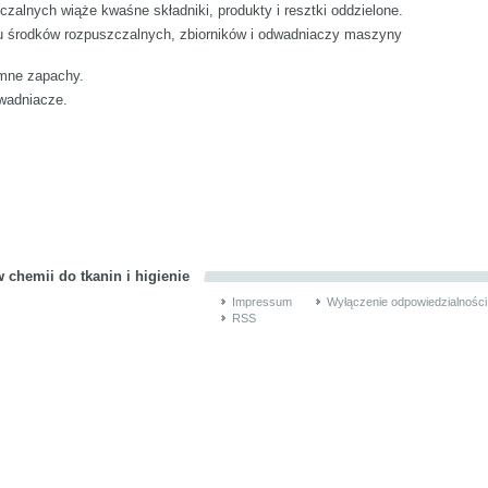
zalnych wiąże kwaśne składniki, produkty i resztki oddzielone.
nu środków rozpuszczalnych, zbiorników i odwadniaczy maszyny
emne zapachy.
dwadniacze.
 chemii do tkanin i higienie
Impressum
Wyłączenie odpowiedzialności
RSS