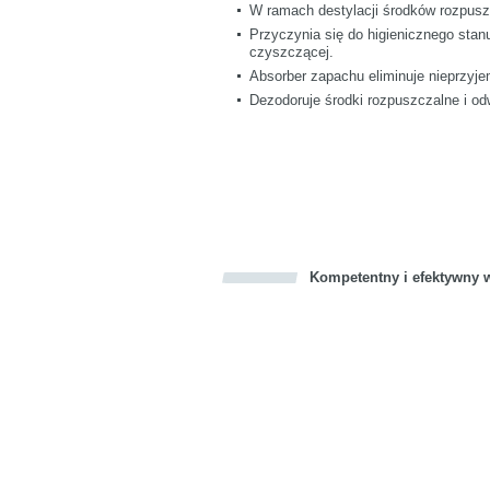
W ramach destylacji środków rozpuszc
Przyczynia się do higienicznego sta
czyszczącej.
Absorber zapachu eliminuje nieprzyj
Dezodoruje środki rozpuszczalne i o
Kompetentny i efektywny w
Bookmark this on Delicious
Facebook
Twitter
Recommend