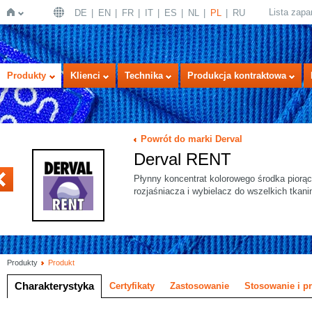
Lista zap
DE
EN
FR
IT
ES
NL
PL
RU
Strona
Produkty
Klienci
Technika
Produkcja kontraktowa
Powrót do marki Derval
Derval RENT
Płynny koncentrat kolorowego środka piorą
rozjaśniacza i wybielacz do wszelkich tkani
główna
Produkty
Produkt
Charakterystyka
Certyfikaty
Zastosowanie
Stosowanie i p