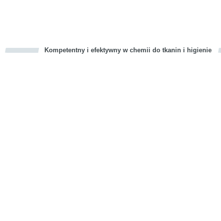
Kompetentny i efektywny w chemii do tkanin i higienie
cious
d