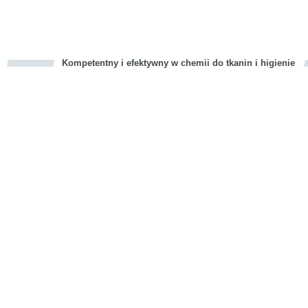
Kompetentny i efektywny w chemii do tkanin i higienie
cious
d