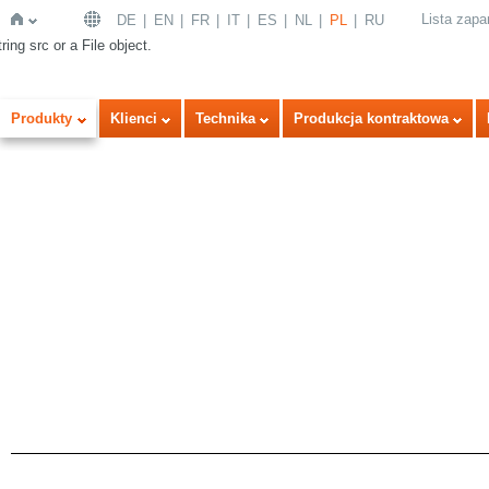
Lista zap
DE
EN
FR
IT
ES
NL
PL
RU
ring src or a File object.
Strona
Produkty
Klienci
Technika
Produkcja kontraktowa
główna
a