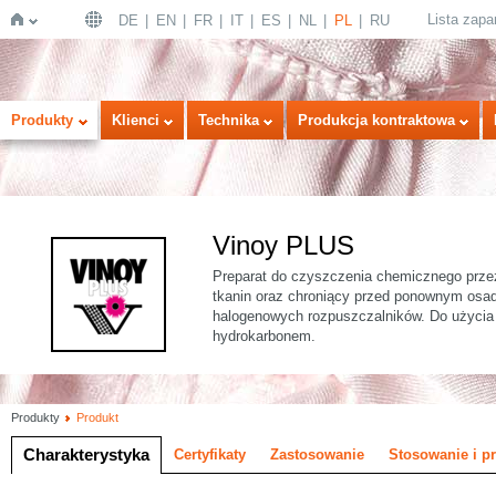
Lista zap
DE
EN
FR
IT
ES
NL
PL
RU
Strona
Produkty
Klienci
Technika
Produkcja kontraktowa
Vinoy PLUS
Preparat do czyszczenia chemicznego prz
tkanin oraz chroniący przed ponownym osad
halogenowych rozpuszczalników. Do użycia 
główna
hydrokarbonem.
Produkty
Produkt
Charakterystyka
Certyfikaty
Zastosowanie
Stosowanie i p