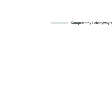
Kompetentny i efektywny w
Bookmark this on Delicious
Facebook
Twitter
Recommend