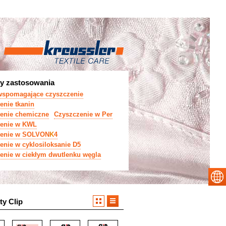
y zastosowania
wspomagające czyszczenie
enie tkanin
enie chemiczne
Czyszczenie w Per
zenie w KWL
zenie w SOLVON
K
4
enie w cyklosiloksanie D5
enie w ciekłym dwutlenku węgla
ty Clip