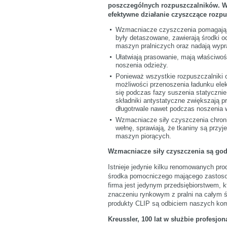
poszczególnych rozpuszczalników. W
efektywne działanie czyszczące rozp
Wzmacniacze czyszczenia pomagają w
były detaszowane, zawierają środki oc
maszyn pralniczych oraz nadają wyp
Ułatwiają prasowanie, mają właściwoś
noszenia odzieży.
Ponieważ wszystkie rozpuszczalniki 
możliwości przenoszenia ładunku elek
się podczas fazy suszenia statyczni
składniki antystatyczne zwiększają pr
długotrwale nawet podczas noszenia
Wzmacniacze siły czyszczenia chroni
wełnę, sprawiają, że tkaniny są przy
maszyn piorących.
Wzmacniacze siły czyszczenia są god
Istnieje jedynie kilku renomowanych 
środka pomocniczego mającego zastos
firma jest jedynym przedsiębiorstwem, k
znaczeniu rynkowym z pralni na całym 
produkty CLIP są odbiciem naszych kom
Kreussler, 100 lat w służbie profesjon