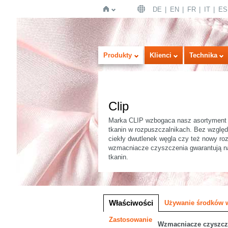
DE
EN
FR
IT
ES
Strona
Produkty
Klienci
Technika
Clip
Marka CLIP wzbogaca nasz asortyment j
tkanin w rozpuszczalnikach. Bez względu
ciekły dwutlenek węgla czy też nowy r
wzmacniacze czyszczenia gwarantują na
główna
tkanin.
Wersja obrazowa
Listy
Właściwości
Używanie środków 
Zastosowanie
Wzmacniacze czyszcze