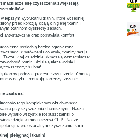
zmacniacze siłę czyszczenia zwiększają
uszczalników.
 lepszym wypłukaniu tkanin, które wcześniej
hrony przed korozją, dbają o higienę tkanin i
ranym tkaninom dyskretny zapach.
ci antystatyczne oraz poprawiają komfort
organiczne posiadają bardzo ograniczone
trycznego w porównaniu do wody, tkaniny ładują
e. Także w tej dziedzinie wkraczają wzmacniacze:
zewodność tkanin i działają niezawodnie i
 wyczyszczonych ubrań.
ą tkaniny podczas procesu czyszczenia. Chronią
jemne w dotyku i redukują zanieczyszczenie
ne zaufania!
producentów tego kompleksowo wbudowanego
owanie przy czyszczeniu chemicznym. Nasza
tóre wyparło wszystkie rozpuszczalniki o
świecie dzięki wzmacniaczowi CLIP. Nasze
petencji w profesjonalnym czyszczeniu tkanin.
alnej pielęgnacji tkanin!