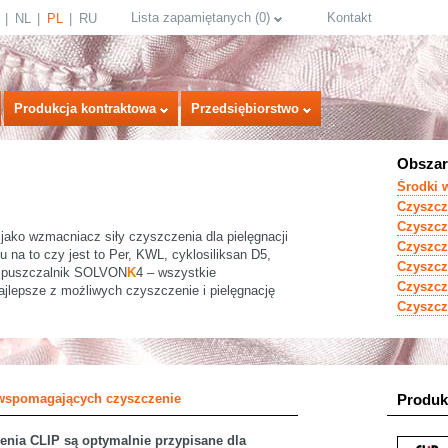
Lista zapamiętanych
(
0
)
Kontakt
NL
PL
RU
Produkcja kontraktowa
Przedsiębiorstwo
Obszar
Środki 
Czyszcz
Czyszcz
ako wzmacniacz siły czyszczenia dla pielęgnacji
Czyszc
 na to czy jest to Per, KWL, cyklosiliksan D5,
Czyszc
ozpuszczalnik SOLVON
K
4 – wszystkie
Czyszcz
jlepsze z możliwych czyszczenie i pielęgnację
Czyszcz
select language
wspomagających czyszczenie
Produk
nia CLIP są optymalnie przypisane dla