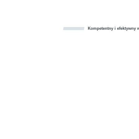
Kompetentny i efektywny w
Bookmark this on Delicious
Facebook
Twitter
Recommend