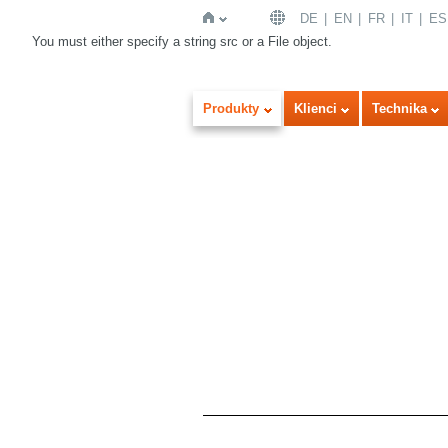
DE
EN
FR
IT
ES
You must either specify a string src or a File object.
Strona
Produkty
Klienci
Technika
główna
Wersja obrazowa
Listy