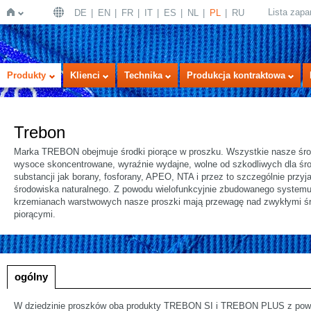
Lista zap
DE
EN
FR
IT
ES
NL
PL
RU
Strona
Produkty
Klienci
Technika
Produkcja kontraktowa
Trebon
Marka TREBON obejmuje środki piorące w proszku. Wszystkie nasze środ
wysoce skoncentrowane, wyraźnie wydajne, wolne od szkodliwych dla śr
substancji jak borany, fosforany, APEO, NTA i przez to szczególnie przyj
środowiska naturalnego. Z powodu wielofunkcyjnie zbudowanego systemu
krzemianach warstwowych nasze proszki mają przewagę nad zwykłymi ś
główna
piorącymi.
a
ogólny
W dziedzinie proszków oba produkty TREBON SI i TREBON PLUS z po