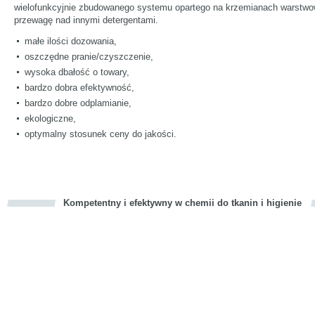
wielofunkcyjnie zbudowanego systemu opartego na krzemianach warstw
przewagę nad innymi detergentami.
małe ilości dozowania,
oszczędne pranie/czyszczenie,
wysoka dbałość o towary,
bardzo dobra efektywność,
bardzo dobre odplamianie,
ekologiczne,
optymalny stosunek ceny do jakości.
Kompetentny i efektywny w chemii do tkanin i higienie
cious
d