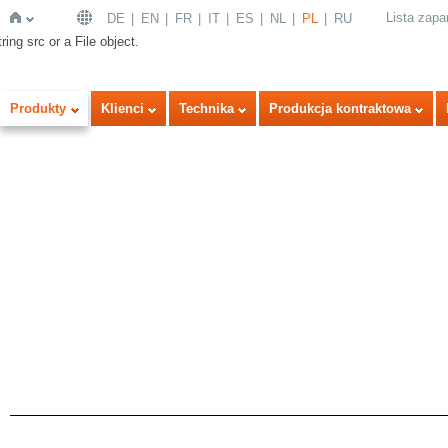
Lista zap
DE
EN
FR
IT
ES
NL
PL
RU
ring src or a File object.
Strona
Produkty
Klienci
Technika
Produkcja kontraktowa
główna
a