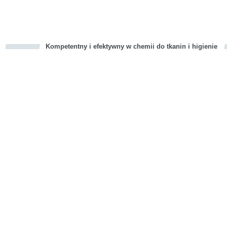
Kompetentny i efektywny w chemii do tkanin i higienie
cious
d