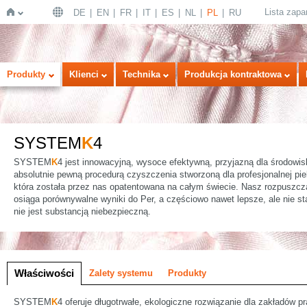
Lista zap
DE
EN
FR
IT
ES
NL
PL
RU
Strona
Produkty
Klienci
Technika
Produkcja kontraktowa
SYSTEM
K
4
SYSTEM
K
4 jest innowacyjną, wysoce efektywną, przyjazną dla środowis
absolutnie pewną procedurą czyszczenia stworzoną dla profesjonalnej piel
która została przez nas opatentowana na całym świecie. Nasz rozpusz
osiąga porównywalne wyniki do Per, a częściowo nawet lepsze, ale nie st
główna
nie jest substancją niebezpieczną.
a
Właściwości
Zalety systemu
Produkty
SYSTEM
K
4 oferuje długotrwałe, ekologiczne rozwiązanie dla zakładów p