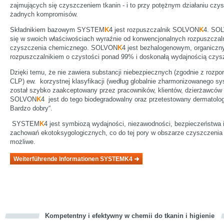
zajmujących się czyszczeniem tkanin - i to przy potężnym działaniu czy
żadnych kompromisów.
Składnikiem bazowym SYSTEM
K
4 jest rozpuszczalnik SOLVON
K
4. SO
się w swoich właściwościach wyraźnie od konwencjonalnych rozpuszczal
czyszczenia chemicznego. SOLVON
K
4 jest bezhalogenowym, organicz
rozpuszczalnikiem o czystości ponad 99% i doskonałą wydajnością czys
Dzięki temu, że nie zawiera substancji niebezpiecznych (zgodnie z rozp
CLP) ew. korzystnej klasyfikacji (według globalnie zharmonizowanego 
został szybko zaakceptowany przez pracowników, klientów, dzierżawców 
SOLVON
K
4 jest do tego biodegradowalny oraz przetestowany dermatolog
Bardzo dobry“.
SYSTEM
K
4 jest symbiozą wydajności, niezawodności, bezpieczeństwa 
zachowań ekotoksygologicznych, co do tej pory w obszarze czyszczenia t
możliwe.
Weiterführende Informationen SYSTEMK4
Kompetentny i efektywny w chemii do tkanin i higienie