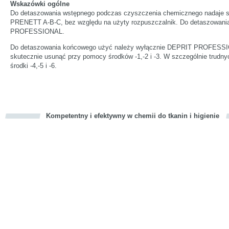
Wskazówki ogólne
Do detaszowania wstępnego podczas czyszczenia chemicznego nadaje s
PRENETT A-B-C, bez względu na użyty rozpuszczalnik. Do detaszowani
PROFESSIONAL.
Do detaszowania końcowego użyć należy wyłącznie DEPRIT PROFESSIO
skutecznie usunąć przy pomocy środków -1,-2 i -3. W szczególnie trudn
środki -4,-5 i -6.
Kompetentny i efektywny w chemii do tkanin i higienie
cious
d