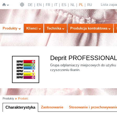
Lista zap
DE
EN
FR
IT
ES
NL
PL
RU
Strona
Produkty
Klienci
Technika
Produkcja kontraktowa
Deprit PROFESSIONA
Grupa odplamiaczy miejscowych do użytku 
czyszczeniu tkanin.
główna
Produkty
Produkt
Charakterystyka
Zastosowanie
Stosowanie i przechowywani