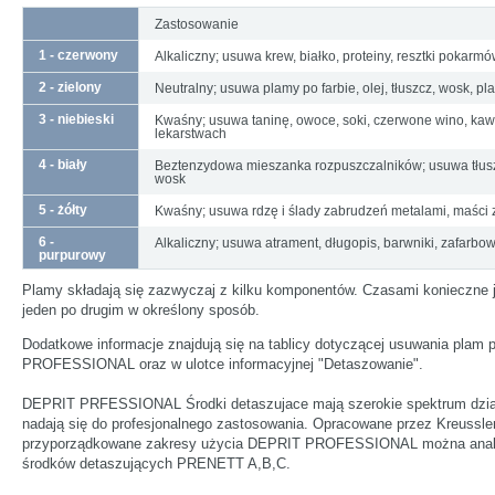
Zastosowanie
1 - czerwony
Alkaliczny; usuwa krew, białko, proteiny, resztki pokarmó
2 - zielony
Neutralny; usuwa plamy po farbie, olej, tłuszcz, wosk, p
3 - niebieski
Kwaśny; usuwa taninę, owoce, soki, czerwone wino, kawę
lekarstwach
4 - biały
Beztenzydowa mieszanka rozpuszczalników; usuwa tłuszcz
wosk
5 - żółty
Kwaśny; usuwa rdzę i ślady zabrudzeń metalami, maści z 
6 -
Alkaliczny; usuwa atrament, długopis, barwniki, zafarbo
purpurowy
Plamy składają się zazwyczaj z kilku komponentów. Czasami konieczne j
jeden po drugim w określony sposób.
Dodatkowe informacje znajdują się na tablicy dotyczącej usuwania pla
PROFESSIONAL oraz w ulotce informacyjnej "Detaszowanie".
DEPRIT PRFESSIONAL Środki detaszujace mają szerokie spektrum dział
nadają się do profesjonalnego zastosowania. Opracowane przez Kreussler
przyporządkowane zakresy użycia DEPRIT PROFESSIONAL można analo
środków detaszujących PRENETT A,B,C.