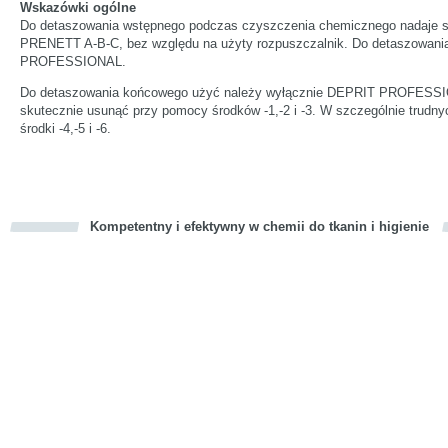
Wskazówki ogólne
Do detaszowania wstępnego podczas czyszczenia chemicznego nadaje s
PRENETT A-B-C, bez względu na użyty rozpuszczalnik. Do detaszowani
PROFESSIONAL.
Do detaszowania końcowego użyć należy wyłącznie DEPRIT PROFESSIO
skutecznie usunąć przy pomocy środków -1,-2 i -3. W szczególnie trudn
środki -4,-5 i -6.
Kompetentny i efektywny w chemii do tkanin i higienie
cious
d