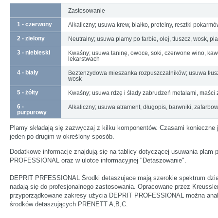
Zastosowanie
1 - czerwony
Alkaliczny; usuwa krew, białko, proteiny, resztki pokarmó
2 - zielony
Neutralny; usuwa plamy po farbie, olej, tłuszcz, wosk, p
3 - niebieski
Kwaśny; usuwa taninę, owoce, soki, czerwone wino, kawę
lekarstwach
4 - biały
Beztenzydowa mieszanka rozpuszczalników; usuwa tłuszcz
wosk
5 - żółty
Kwaśny; usuwa rdzę i ślady zabrudzeń metalami, maści z 
6 -
Alkaliczny; usuwa atrament, długopis, barwniki, zafarbo
purpurowy
Plamy składają się zazwyczaj z kilku komponentów. Czasami konieczne j
jeden po drugim w określony sposób.
Dodatkowe informacje znajdują się na tablicy dotyczącej usuwania pla
PROFESSIONAL oraz w ulotce informacyjnej "Detaszowanie".
DEPRIT PRFESSIONAL Środki detaszujace mają szerokie spektrum dział
nadają się do profesjonalnego zastosowania. Opracowane przez Kreussler
przyporządkowane zakresy użycia DEPRIT PROFESSIONAL można analo
środków detaszujących PRENETT A,B,C.