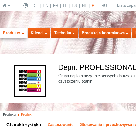
Lista zap
DE
EN
FR
IT
ES
NL
PL
RU
Strona
Produkty
Klienci
Technika
Produkcja kontraktowa
Deprit PROFESSIONA
Grupa odplamiaczy miejscowych do użytku 
czyszczeniu tkanin.
główna
Produkty
Produkt
Charakterystyka
Zastosowanie
Stosowanie i przechowywani