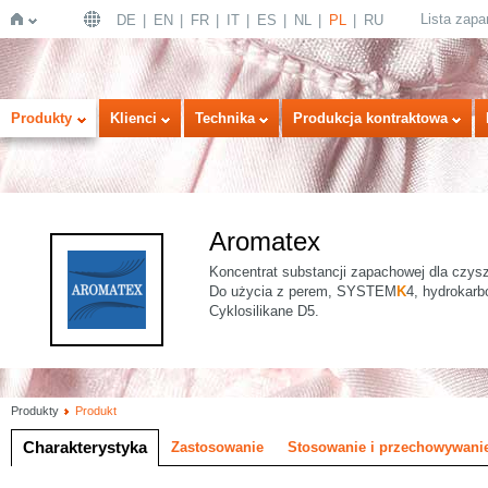
Lista zap
DE
EN
FR
IT
ES
NL
PL
RU
Strona
Produkty
Klienci
Technika
Produkcja kontraktowa
Aromatex
Koncentrat substancji zapachowej dla czyszc
Do użycia z perem, SYSTEM
K
4, hydrokarb
Cyklosilikane D5.
główna
Produkty
Produkt
Charakterystyka
Zastosowanie
Stosowanie i przechowywani