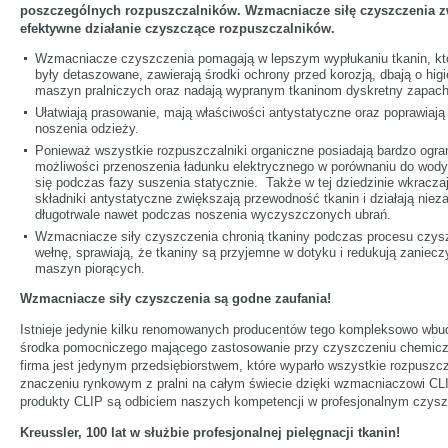
poszczególnych rozpuszczalników. Wzmacniacze siłę czyszczenia z
efektywne działanie czyszczące rozpuszczalników.
Wzmacniacze czyszczenia pomagają w lepszym wypłukaniu tkanin, kt
były detaszowane, zawierają środki ochrony przed korozją, dbają o higi
maszyn pralniczych oraz nadają wypranym tkaninom dyskretny zapach
Ułatwiają prasowanie, mają właściwości antystatyczne oraz poprawiają
noszenia odzieży.
Ponieważ wszystkie rozpuszczalniki organiczne posiadają bardzo ogra
możliwości przenoszenia ładunku elektrycznego w porównaniu do wody,
się podczas fazy suszenia statycznie. Także w tej dziedzinie wkracz
składniki antystatyczne zwiększają przewodność tkanin i działają niez
długotrwale nawet podczas noszenia wyczyszczonych ubrań.
Wzmacniacze siły czyszczenia chronią tkaniny podczas procesu czys
wełnę, sprawiają, że tkaniny są przyjemne w dotyku i redukują zaniec
maszyn piorących.
Wzmacniacze siły czyszczenia są godne zaufania!
Istnieje jedynie kilku renomowanych producentów tego kompleksowo wb
środka pomocniczego mającego zastosowanie przy czyszczeniu chemi
firma jest jedynym przedsiębiorstwem, które wyparło wszystkie rozpuszcz
znaczeniu rynkowym z pralni na całym świecie dzięki wzmacniaczowi C
produkty CLIP są odbiciem naszych kompetencji w profesjonalnym czysz
Kreussler, 100 lat w służbie profesjonalnej pielęgnacji tkanin!