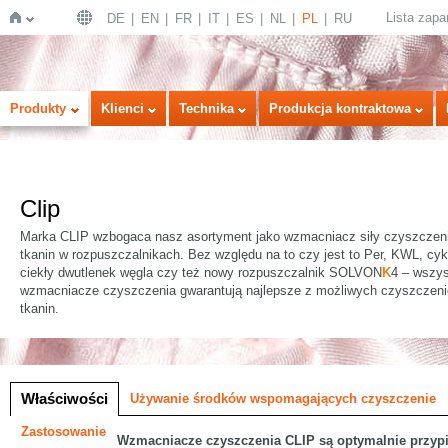
Lista zap
DE
EN
FR
IT
ES
NL
PL
RU
Strona
Produkty
Klienci
Technika
Produkcja kontraktowa
Clip
Marka CLIP wzbogaca nasz asortyment jako wzmacniacz siły czyszczenia
tkanin w rozpuszczalnikach. Bez względu na to czy jest to Per, KWL, cyk
ciekły dwutlenek węgla czy też nowy rozpuszczalnik SOLVON
K
4 – wszys
wzmacniacze czyszczenia gwarantują najlepsze z możliwych czyszczenie
główna
tkanin.
a
Właściwości
Używanie środków wspomagających czyszczenie
Zastosowanie
Wzmacniacze czyszczenia CLIP są optymalnie przypi