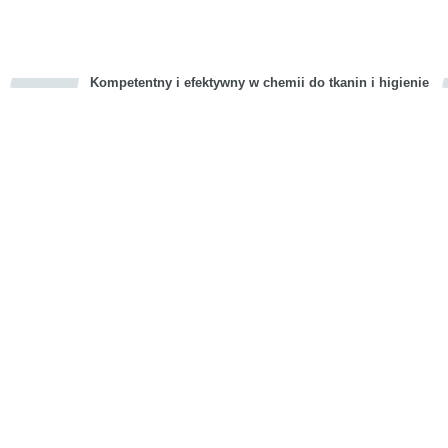
Kompetentny i efektywny w chemii do tkanin i higienie
cious
d