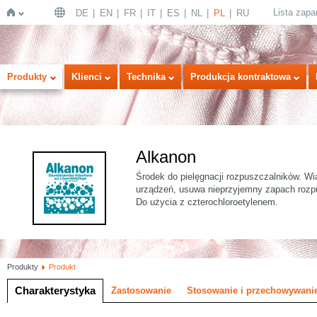
Lista zap
DE
EN
FR
IT
ES
NL
PL
RU
Strona
Produkty
Klienci
Technika
Produkcja kontraktowa
Alkanon
Środek do pielęgnacji rozpuszczalników. Wi
urządzeń, usuwa nieprzyjemny zapach rozp
Do użycia z czterochloroetylenem.
główna
Produkty
Produkt
Charakterystyka
Zastosowanie
Stosowanie i przechowywani