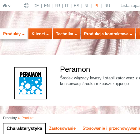
Lista zap
DE
EN
FR
IT
ES
NL
PL
RU
Strona
Produkty
Klienci
Technika
Produkcja kontraktowa
Peramon
Środek wiążący kwasy i stabilizator wraz z
konserwacji środka rozpuszczającego.
główna
Produkty
Produkt
Charakterystyka
Zastosowanie
Stosowanie i przechowywani