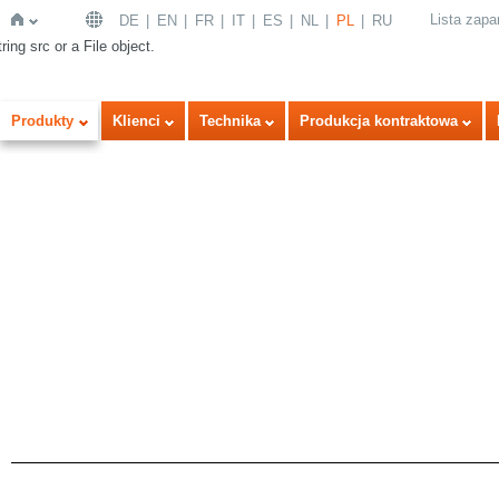
Lista zap
DE
EN
FR
IT
ES
NL
PL
RU
ring src or a File object.
Strona
Produkty
Klienci
Technika
Produkcja kontraktowa
główna
a