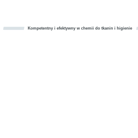
Kompetentny i efektywny w chemii do tkanin i higienie
cious
d