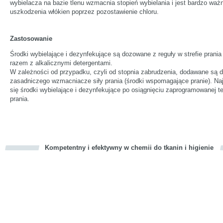
wybielacza na bazie tlenu wzmacnia stopień wybielania i jest bardzo ważn
uszkodzenia włókien poprzez pozostawienie chloru.
Zastosowanie
Środki wybielające i dezynfekujące są dozowane z reguły w strefie prani
razem z alkalicznymi detergentami.
W zależności od przypadku, czyli od stopnia zabrudzenia, dodawane są d
zasadniczego wzmacniacze siły prania (środki wspomagające pranie). Naj
się środki wybielające i dezynfekujące po osiągnięciu zaprogramowanej t
prania.
Kompetentny i efektywny w chemii do tkanin i higienie
cious
d