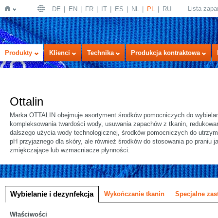
Lista zap
DE
EN
FR
IT
ES
NL
PL
RU
Strona
Produkty
Klienci
Technika
Produkcja kontraktowa
Ottalin
Marka OTTALIN obejmuje asortyment środków pomocniczych do wybielania
kompleksowania twardości wody, usuwania zapachów z tkanin, redukowan
dalszego użycia wody technologicznej, środków pomocniczych do utrzym
pH przyjaznego dla skóry, ale również środków do stosowania po praniu j
główna
zmiękczające lub wzmacniacze płynności.
a
Wybielanie i dezynfekcja
Wykończanie tkanin
Specjalne za
Właściwości