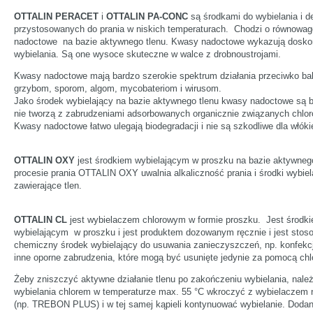
OTTALIN PERACET
i
OTTALIN PA-CONC
są środkami do wybielania i d
przystosowanych do prania w niskich temperaturach. Chodzi o równowa
nadoctowe na bazie aktywnego tlenu. Kwasy nadoctowe wykazują doskon
wybielania. Są one wysoce skuteczne w walce z drobnoustrojami.
Kwasy nadoctowe mają bardzo szerokie spektrum działania przeciwko ba
grzybom, sporom, algom, mycobateriom i wirusom.
Jako środek wybielający na bazie aktywnego tlenu kwasy nadoctowe są 
nie tworzą z zabrudzeniami adsorbowanych organicznie związanych chl
Kwasy nadoctowe łatwo ulegają biodegradacji i nie są szkodliwe dla włóki
OTTALIN OXY
jest środkiem wybielającym w proszku na bazie aktywneg
procesie prania OTTALIN OXY uwalnia alkaliczność prania i środki wybiel
zawierające tlen.
OTTALIN CL
jest wybielaczem chlorowym w formie proszku. Jest środk
wybielającym w proszku i jest produktem dozowanym ręcznie i jest stos
chemiczny środek wybielający do usuwania zanieczyszczeń, np. konfekc
inne oporne zabrudzenia, które mogą być usunięte jedynie za pomocą chl
Żeby zniszczyć aktywne działanie tlenu po zakończeniu wybielania, nale
wybielania chlorem w temperaturze max. 55 °C wkroczyć z wybielaczem 
(np. TREBON PLUS) i w tej samej kąpieli kontynuować wybielanie. Dodan